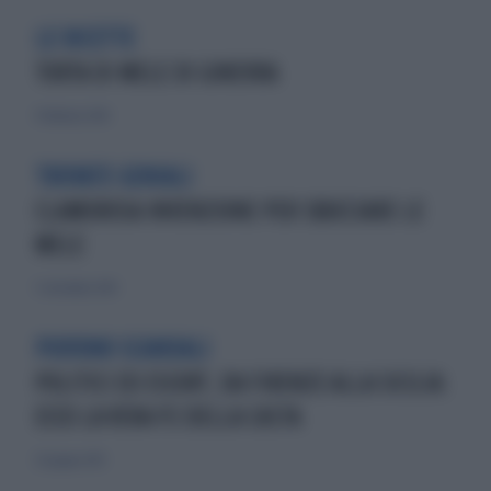
LE RICETTE
TORTA DI MELE DI GINEVRA
9 febbraio 2014
TROVATE GENIALI
CLAMOROSA INVENZIONE PER SBUCCIARE LE
MELE
7 settembre 2014
PIOVONO SCANDALI
POLITICI ED ESCORT, DA FIRENZE ALLA SICILIA:
ECCO LA VERA P2 DELLA CASTA
23 giugno 2013