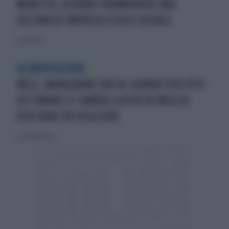
MORETTA, OCCORRE PROMUOVERE UNA
CULTURA DI IMPRESA ETICA E SOCIALE
17 aprile 2016
ALIMENTAZIONE
MELE, MANGIARNE DUE AL GIORNO PER OTTO
SETTIMANE TI CAMBIA LA VITA IN MEGLIO:
ECCO QUALITÀ SCEGLIERE
22 dicembre 2019