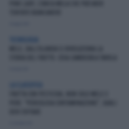
PINK LADY, L'UNICA MELA CHE PUÒ AVER
TENTATO BIANCANEVE
22 maggio 2026
TECNOLOGIA
MELE, DALL'OLANDA SI RIVOLUZIONA LA
STORIA DEL FRUTTO. COSA CAMBIERÀ A TAVOLA
13 ottobre 2021
LA CLASSIFICA
FRUTTA CON PESTICIDA, NON SOLO MELE E
PERE: "PERICOLOSA CONTAMINAZIONE", QUALI
DEVI EVITARE
23 settembre 2021