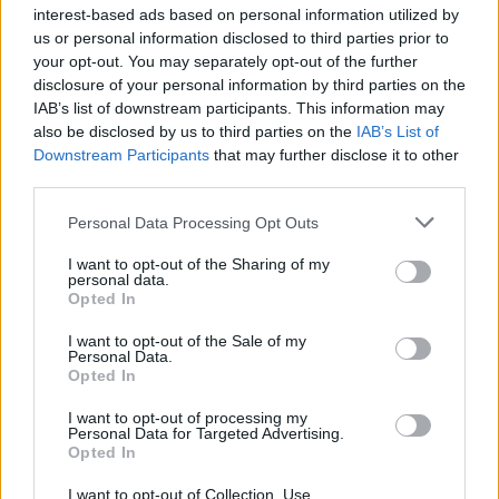
interest-based ads based on personal information utilized by
us or personal information disclosed to third parties prior to
your opt-out. You may separately opt-out of the further
Seguici su Google Discover
disclosure of your personal information by third parties on the
IAB’s list of downstream participants. This information may
Segui Libero Quotidiano su Google Discover
also be disclosed by us to third parties on the
IAB’s List of
Scegli Libero Quotidiano come fonte preferita
Downstream Participants
that may further disclose it to other
third parties.
SEZIONI
Personal Data Processing Opt Outs
I want to opt-out of the Sharing of my
SPETTACOLI
personal data.
Opted In
SCIENZA E TECH
I want to opt-out of the Sale of my
Personal Data.
Opted In
ALTRO
I want to opt-out of processing my
Personal Data for Targeted Advertising.
Opted In
I want to opt-out of Collection, Use,