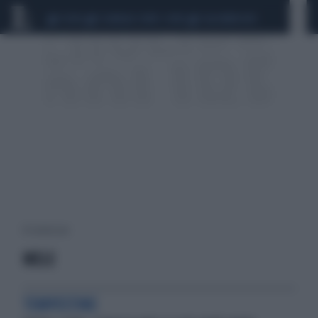
CEUTA
SCANDALO CONTE-COVID
CALCIOMERCATO
10 risultati per:
MELE
TEMPESTINE