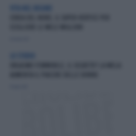
VITA NEL REGIME
COREA DEL NORD, IL SUPER-VERTICE PER
SCEGLIERE LE MELE MIGLIORI
8 ottobre 2017
LO STUDIO
ORGASMO FEMMINILE, IL SEGRETO? LA MELA:
AUMENTA IL PIACERE DELLE DONNE
10 luglio 2014