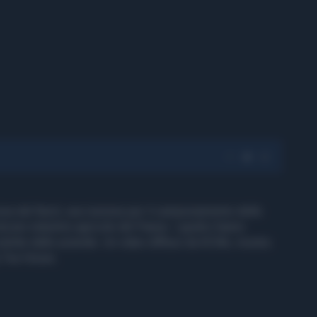
rea del Nord, una riunione per il campionamento delle
alcune industrie agricole del Paese. I giudici hanno
rodotte dalle aziende. Un video diffuso da KCNA, mostra
g Tea House.