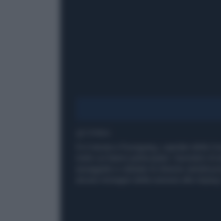
1' di lettura
Si è tenuta a Pyongyang, capitale della Co
mele cui hanno partecipato i lavoratori di 
assaggiato e valutato le diverse varietà p
alcune immagini della riunione alla Unjon