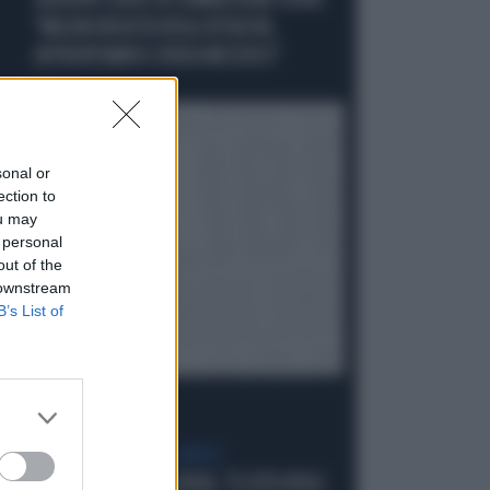
GIUSEPPE CONTE IN COMMISSIONE COVID:
"MELONI REGISTA DEGLI ATTACCHI,
AFFRONTIAMOCI SENZA MEZZUCCI"
Politica
di
sonal or
ection to
ou may
 personal
out of the
 downstream
B’s List of
SCELTE NEL CAMPO LARGO
SONDAGGIO IPSOS-DOXA, "IL 92% DEGLI