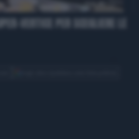
00:56
UPER-VERTICE PER SCEGLIERE LE
CONDIVIDI
cover
Scegli Libero Quotidiano come fonte preferita