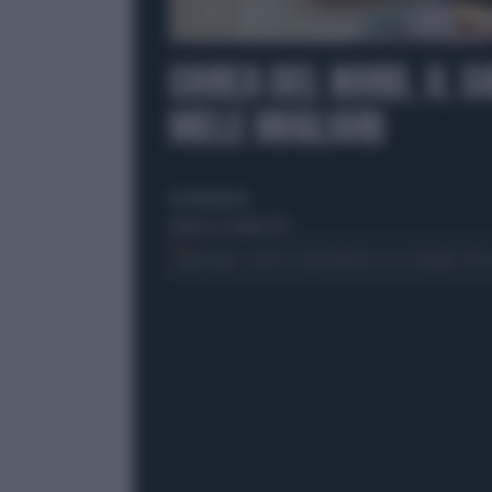
00:00
COREA DEL NORD, IL S
MELE MIGLIORI
di Giulio Bucchi
domenica 8 ottobre 2017
Segui Libero Quotidiano su Google Dis