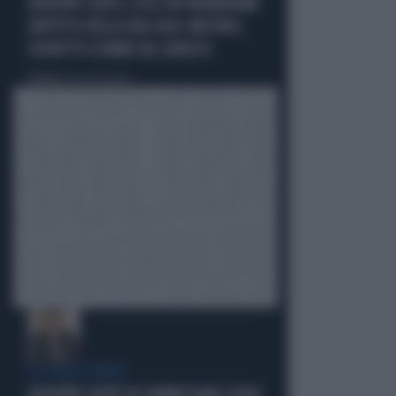
GIUSEPPE CONTE, ECCO CHI PAGHEREBBE
L'AFFITTO DELLA SUA CASA: MISTERO,
SOSPETTI E DUBBI SUL CATASTO
Politica
di Giacomo Amadori
LA FUGA È FINITA