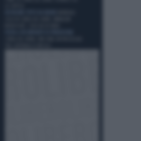
LA CRITICA
UN REGIME TUTTO DA RIDERE
MONDIALI
2026 IN COREA DEL NORD, IMMAGINI
MODIFICATE: COSA VA IN ONDA
VISITA A UN IMPIANTO DI PRODUZIONE
COREA DEL NORD, KIM JONG UN PASSEGGIA
TRA CENTINAIA DI MISSILI