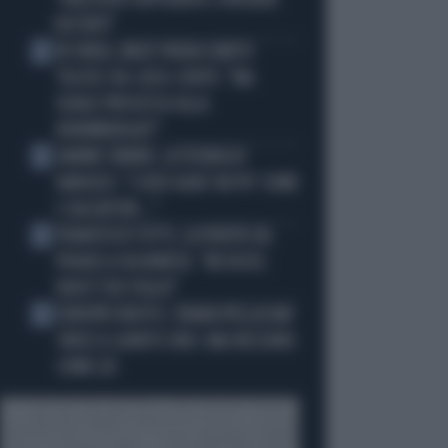
"ORIZZONTI DIFFERENTI, PENSIERI
DISTINTI"
IN ONDA, MULÈ FRENA SUBITO
2
TELESE SUL CASO-CONTE: "MA
QUALE PROCESSO ALLA
NORIMBERGA?!"
JANNIK SINNER, LA TEORIA DI
3
NARGISO: "I SUOI GUAI? UN PO' COME
I CALCIATORI..."
FRANCESCO TOTTI, LA VERITÀ SUL
4
PUGNO A COLONNESE: "MI DISSE:
NON È TUO FIGLIO"
EUROPEI NUOTO, CHIARA PELLACANI
5
VINCE IL QUINTO ORO: MAI NESSUNO
COME LEI