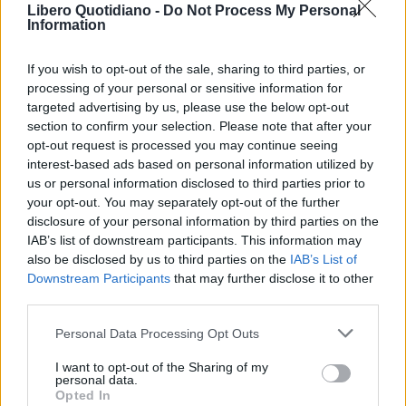
Libero Quotidiano -
Do Not Process My Personal
Information
If you wish to opt-out of the sale, sharing to third parties, or
processing of your personal or sensitive information for
targeted advertising by us, please use the below opt-out
section to confirm your selection. Please note that after your
opt-out request is processed you may continue seeing
interest-based ads based on personal information utilized by
us or personal information disclosed to third parties prior to
your opt-out. You may separately opt-out of the further
Seguici su Google Discover
disclosure of your personal information by third parties on the
IAB’s list of downstream participants. This information may
Segui Libero Quotidiano su Google Discover
also be disclosed by us to third parties on the
IAB’s List of
Scegli Libero Quotidiano come fonte preferita
Downstream Participants
that may further disclose it to other
third parties.
SEZIONI
Personal Data Processing Opt Outs
I want to opt-out of the Sharing of my
SPETTACOLI
personal data.
Opted In