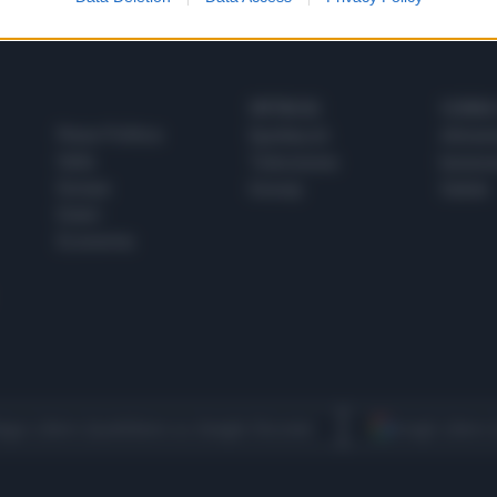
SPETTACOLI
SCIENZA
Rissa Politica
Spettacoli
Alimen
Italia
Televisione
beness
Europa
Gossip
Salute
Esteri
Economia
egui Libero Quotidiano su Google Discover
Scegli Libero