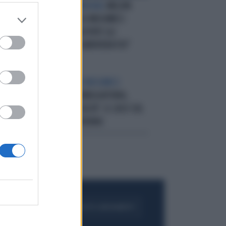
EFFETTO-BOOMERANG
MELONI
INDAGATA, NELLO MUSUMECI:
"NON SOTTOVALUTATE GLI
ITALIANI, DOVE ARRIVERÀ FDI"
SALVINI CONTRO MUSUMECI
D
POLIZZA CASA OBBLIGATORIA,
"UNA TASSA OCCULTA": IL CASO SUL
TAVOLO DEL GOVERNO
FOGLIA IL GIORNALE
ACQUISTA ABBONAMENTO