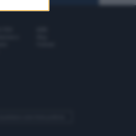
 E TECH
ALTRO
tazione e
Blog
ere
Podcast
 Quotidiano come fonte preferita