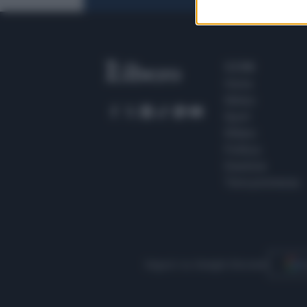
SEZIONI
Home
Meteo
Sport
Milano
Politica
Giustizia
Terra promessa
Seguici su Google Discover
S