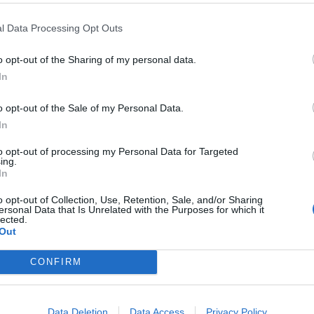
MINISTRO
MUSUMECI, "SCONTRO
BRACCIO DI FERRO
ALBANIA, I
 LE TOGHE? COSA DICONO I
DUBBI DI DONZELLI SUI GIUDICI:
l Data Processing Opt Outs
DAGGI RISERVATI": LA
"NON CONTRO IL GOVERNO MA
o opt-out of the Sharing of my personal data.
ISTRA IMPAZZISCE
CONTRO LA CASSAZIONE"
In
o opt-out of the Sale of my Personal Data.
RGENZA
ALLUVIONE, DAL
ALLUVIONE
MICHELE ZACCARDI:
In
ERNO 20 MILIONI? IL PD
DAL GOVERNO 20 MILIONI? IL P
TESTA E MELONI LIQUIDA I
PROTESTA E MELONI LIQUIDA I
to opt-out of processing my Personal Data for Targeted
ing.
PAGNI
COMPAGNI
In
o opt-out of Collection, Use, Retention, Sale, and/or Sharing
ersonal Data that Is Unrelated with the Purposes for which it
1
2
3
4
5
...
9
lected.
Out
CONFIRM
 SUPER VANTAGGI
S
e le edizioni locali, ricevere a casa il giornale cartaceo
Data Deletion
Data Access
Privacy Policy