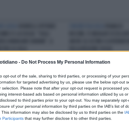
RI LUOGO
BORRELLI OFFENDE
L'INCHIESTA A GELA
FRANA DI
UMECI E LA SICILIA: "SUGLI
NISCEMI, 13 INDAGATI ECCELLEN
ERI A MANGIARE BANANE", IL
ANCHE GLI ULTIMI 4 GOVERNATO
ISTRO LO GELA
DELLA REGIONE SICILIA
otidiano -
Do Not Process My Personal Information
NZIAMENTI
NISCEMI, IL
IL DRAMMA
NISCEMI, LA FRANA
to opt-out of the sale, sharing to third parties, or processing of your per
TRODESTRA RESPINGE IL
NON SI FERMA. MELONI AL COM
formation for targeted advertising by us, please use the below opt-out s
CO SPORCHISSIMO DELLA
PER LA RIUNIONE OPERATIVA
r selection. Please note that after your opt-out request is processed y
LEIN
eing interest-based ads based on personal information utilized by us or
disclosed to third parties prior to your opt-out. You may separately opt-
losure of your personal information by third parties on the IAB’s list of
LA COMMUNITY
. This information may also be disclosed by us to third parties on the
IA
Participants
that may further disclose it to other third parties.