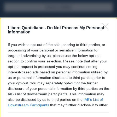
SFOGLIA IL GIORNALE
ACQUISTA ABBONAMENTO
Libero Quotidiano -
Do Not Process My Personal
Information
If you wish to opt-out of the sale, sharing to third parties, or
processing of your personal or sensitive information for
targeted advertising by us, please use the below opt-out
section to confirm your selection. Please note that after your
opt-out request is processed you may continue seeing
interest-based ads based on personal information utilized by
us or personal information disclosed to third parties prior to
your opt-out. You may separately opt-out of the further
Seguici su Google Discover
disclosure of your personal information by third parties on the
IAB’s list of downstream participants. This information may
Segui Libero Quotidiano su Google Discover
also be disclosed by us to third parties on the
IAB’s List of
Scegli Libero Quotidiano come fonte preferita
Downstream Participants
that may further disclose it to other
third parties.