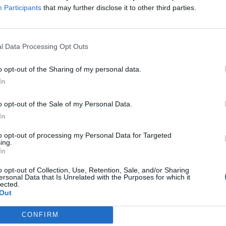
Participants
that may further disclose it to other third parties.
LA COMMUNITY
l Data Processing Opt Outs
ICANO
CORONAVIRUS, LA
LA PRONUNCIA
PAPA FRANCESCO
o opt-out of the Sharing of my personal data.
GHIERA DI PAPA FRANCESCO:
LA GAFFE: "IN QUESTO CAZZ..."
In
GNORE SVEGLIATI, NON
CIARCI NELLA TEMPESTA"
o opt-out of the Sale of my Personal Data.
In
ISTE ANCHE UNA FURBIZIA
USA
NEW YORK, IL PAPA INCIAMP
to opt-out of processing my Personal Data for Targeted
ing.
STIANA"
PAPA BERGOGLIO: "LA
SULLA SCALETTA DELL'AEREO PE
In
RUZIONE È COME UNA DROGA,
IL FORTE VENTO
o opt-out of Collection, Use, Retention, Sale, and/or Sharing
RUTTO DEL DEMONIO"
ersonal Data that Is Unrelated with the Purposes for which it
lected.
Out
1
2
3
4
5
CONFIRM