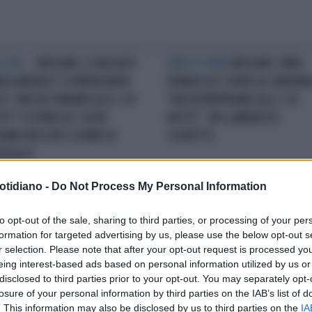
LA FA...
VATICANO, IL PASSATO
URBI ET ORBI
VATICANO, PAPA
IACCHIERATO" DI MONSIGNOR
FRANCESCO SCRIVE AI CARDINAL
CA: "BASTA TORNARE ALLE 2 DI
"BASTA RIENTRARE ALLE 2 DI
TE"? L'ESPRESSO: DOVE
NOTTE". UN CLAMOROSO
VANO BECCATO L'UOMO DI
SOSPETTO
GOGLIO
otidiano -
Do Not Process My Personal Information
DIZIONI
VATICANO, MOLTI I
SAN PIETRO PROFANATO
PAPA
to opt-out of the sale, sharing to third parties, or processing of your per
ELI A PIAZZA SAN PIETRO PER
FRANCESCO, "SACCO VATICANO"
formation for targeted advertising by us, please use the below opt-out s
BENEDIZIONE DEL PAPA AI
"PROSCIUGATO IL CONTO
r selection. Please note that after your opt-out request is processed y
BINELLI DEL PRESEPE
CORRENTE DI BERGOGLIO", UN
eing interest-based ads based on personal information utilized by us or
DOSSIER SCONVOLGENTE
disclosed to third parties prior to your opt-out. You may separately opt-
losure of your personal information by third parties on the IAB’s list of
. This information may also be disclosed by us to third parties on the
IA