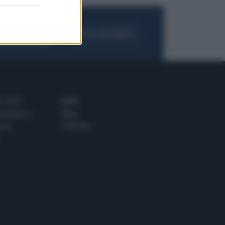
FOGLIA IL GIORNALE
ACQUISTA ABBONAMENTO
 E TECH
ALTRO
tazione e
Blog
ere
Podcast