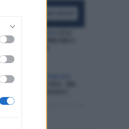
ACCEDI AL CANALE WHATSAPP
,
CITTÀ DEL VATICANO
IL SET DI
MONETE PER IL PRIMO ANNO DI
PAPA BERGOGLIO
A
IL BILANCIO DEL PRIMO MESE
R
ZUCCOTTO, JEEP, HOTEL...PAPA
FRANCESCO DALLA A ALLA Z