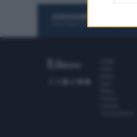
ACQUISTA UN ABBONAMENTO
OTTIENI DEI
Potrai sfogliare la rivista online, leggere tutt
SEZIONI
Home
Meteo
Sport
Milano
Politica
Giustizia
Terra promessa