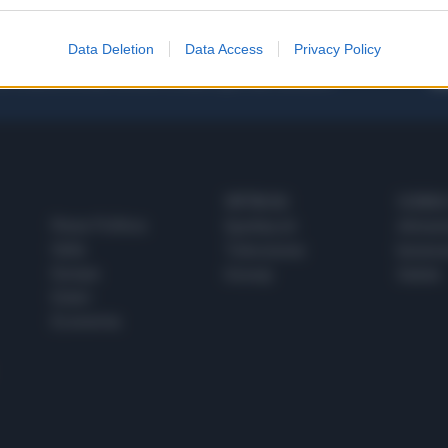
Data Deletion
Data Access
Privacy Policy
 SUPER VANTAGGI
S
e le edizioni locali, ricevere a casa il giornale cartaceo
SPETTACOLI
SCIENZA
Rissa Politica
Spettacoli
Alimen
Italia
Televisione
beness
Europa
Gossip
Salute
Esteri
Economia