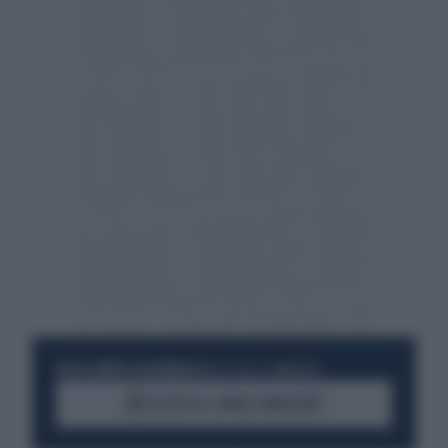
RESTA SEMPRE AGGIORNATO
UNISCITI ALLA COMMUNITY
ACCEDI AL CANALE WHATSAPP