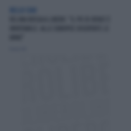
BELLO CIAO
VELINA ROSSA A LIBERO: "IL PD DI RENZI È
INVOTABILE. ALLE EUROPEE DISERTATE LE
URNE"
16 marzo 2014