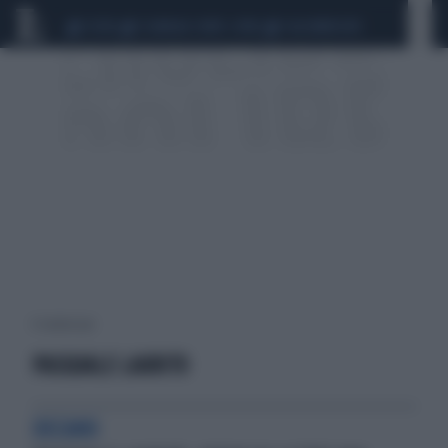
CEUTA
SCANDALO CONTE-COVID
CALCIOMERCATO
4 risultati per:
PASQUALE LAURITO
DECANO