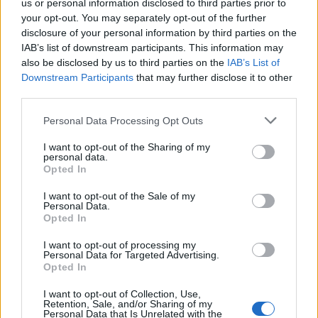
us or personal information disclosed to third parties prior to
your opt-out. You may separately opt-out of the further
Seguici su Google Discover
disclosure of your personal information by third parties on the
IAB’s list of downstream participants. This information may
Segui Libero Quotidiano su Google Discover
also be disclosed by us to third parties on the
IAB’s List of
Scegli Libero Quotidiano come fonte preferita
Downstream Participants
that may further disclose it to other
third parties.
SEZIONI
Personal Data Processing Opt Outs
I want to opt-out of the Sharing of my
SPETTACOLI
personal data.
Opted In
SCIENZA E TECH
I want to opt-out of the Sale of my
Personal Data.
Opted In
ALTRO
I want to opt-out of processing my
Personal Data for Targeted Advertising.
Opted In
I want to opt-out of Collection, Use,
Retention, Sale, and/or Sharing of my
Personal Data that Is Unrelated with the