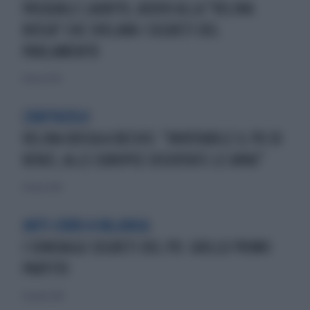
PASQUALE LAURITO, ADDIO ALLA "VELINA
ROSSA" CHE SVELAVA I SEGRETI DEL
PARLAMENTO
8 marzo 2025
L'ABITACOLO
VELINA ROSSA A BECHIS: "INVOTABILE IL PD DI
RENZI, ALLE EUROPEE DISERTATE LE URNE"
15 marzo 2014
ANTI-EURO A VALANGA
I SONDAGGI SEGRETI DEL PD: GRILLO PRIMO
PARTITO
30 aprile 2014