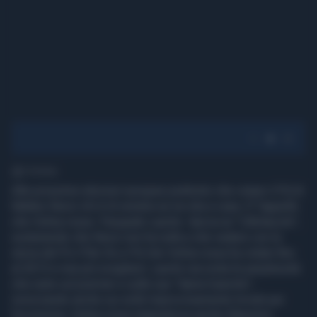
1' di lettura
Alle prossime elezioni europee piuttosto che votare il Pd di
Matteo Renzi chi è di sinistra se ne stia a casa. E' l'appello
che Velina rossa- Pasquale Laurito- lancia ne "L'Abitacolo",
sostenendo che Renzi non ha nulla a che vedere con la
storia del Pci-Pds-Ds e Pd che Velina rossa ha votato fino
al 2013 e mai più sceglierà. Laurito racconta le perplessità
che nutre sul premier e sulle sue "dame bianche",
ironizzando anche sui soldi improvvisamente trovati per
l'economia. Velina rossa stigmatizza anche Massimo