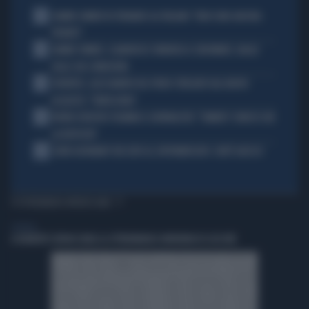
1
JANNIK SINNER FA TREMARE GLI ITALIANI: "NON SONO ANCORA
PRONTO"
2
JANNIK SINNER, CLAMOROSO: RINUNCIA A CINCINNATI, GIALLO
SULLE SUE CONDIZIONI
3
JUVENTUS, ALESSANDRO DEL PIERO STREGATO DAL NUOVO
ACQUISTO: "TANTA ROBA"
4
NOVAK DJOKOVIC FULMINA IL GIORNALISTA: "SINNER? CONOSCI GIÀ
LA RISPOSTA"
5
JOHN GOODMAN? BECCATO AL SUPERMERCATO: COM'È ADESSO
TI POTREBBERO INTERESSARE
GENERAL
A ROBERTO SERGIO (RAI) LA CITTADINANZA ONORARIA DI CACCURI