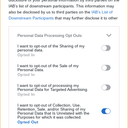
disclosure of your personal information by third parties on the
IAB’s list of downstream participants. This information may
Segui Libero Quotidiano su Google Discover
also be disclosed by us to third parties on the
IAB’s List of
Scegli Libero Quotidiano come fonte preferita
Downstream Participants
that may further disclose it to other
third parties.
SEZIONI
Personal Data Processing Opt Outs
I want to opt-out of the Sharing of my
SPETTACOLI
personal data.
Opted In
SCIENZA E TECH
I want to opt-out of the Sale of my
Personal Data.
Opted In
ALTRO
I want to opt-out of processing my
Personal Data for Targeted Advertising.
Opted In
I want to opt-out of Collection, Use,
Retention, Sale, and/or Sharing of my
Personal Data that Is Unrelated with the
Purposes for which it was collected.
Libero Shopping
Contatti
Pubblicità
Cookie policy
Privacy policy
Opted Out
Condizioni generali
Modello 231
Assistenza
Preferenze Privacy