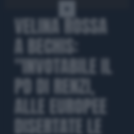
VELINA ROSSA
A BECHIS:
"INVOTABILE IL
PD DI RENZI,
ALLE EUROPEE
DISERTATE LE