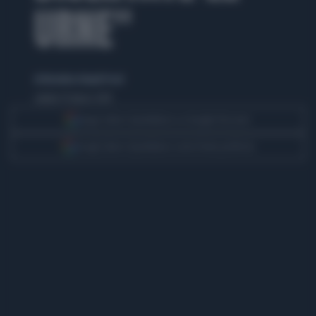
URNE"
di Nicoletta Orlandi Posti
sabato 15 marzo 2014
Segui Libero Quotidiano su Google Discover
Scegli Libero Quotidiano come fonte preferita