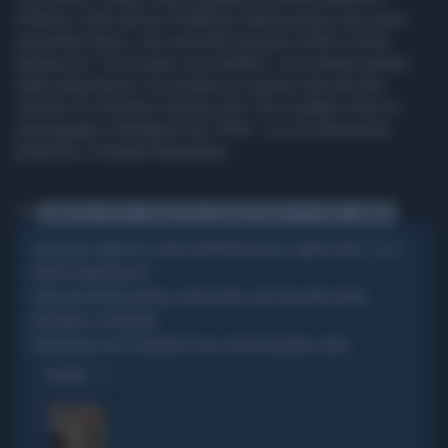
D'Alema, tolto dal suo Pantheon ideale proprio per avere
incontrato Renzi, che secondo lui piace molto a Silvio
Berlusconi: "ha trovato il suo delfino", ed è amato perfino
dalla massoneria. Con amarezza Laurito nota che del
vecchio Pci ha fatto carriera solo "chi è andato a fare le
passeggiate a Budapest nel 1956", con un riferimento
polemico a Giorgio Napolitano.
Tag
L'ABITACOLO
BECHIS
VELINA ROSSA
PASQUALE LAURITO
PD
RENZI
EUROPEE
PD, PAOLO GENTILONI BOCCIA IL CAMPO LARGO: "ECCO
SINISTRA ALLO SBANDO
PERCHÉ HANNO FALLITO"
GENOVA, AGGRESSIONE-CHOC TRA ULTRÀ: BOTTE,
SPEDIZIONE PUNITIVA
BASTONATE E SPRANGATE
ZINGARETTI USA L'IA PER ELOGIARE IL PAPA
EURODEPUTATO DEL PD
OPINIONI