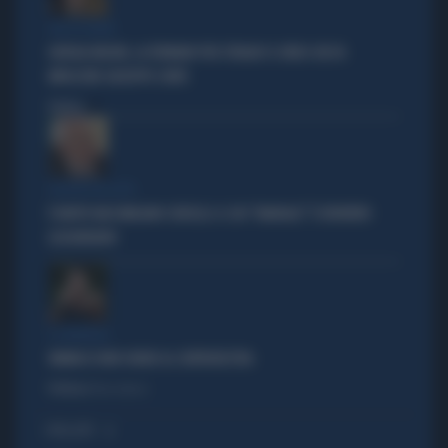
TRA LA GENTE
GIORGIA MELONI, LA FERMANO PER STRADA? IL VIDEO CHE FA
IMPAZZIRE GIUSEPPE CONTE
Politica
di
POLITICA IN LUTTO
È MORTO MASSIMILIANO CENCELLI: IL SUO "MANUALE" È DIVENTATO
LEGGENDARIO
IL GENERALE
VANNACCI NON CHIUDE AL CENTRODESTRA
Politica
di Elisa Calessi
I PIÙ LETTI