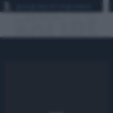
CEUTA
SCANDALO CONTE-COVID
CALCIOMERCATO