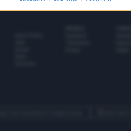
SPETTACOLI
SCIENZA
Rissa Politica
Spettacoli
Alimen
Italia
Televisione
beness
Europa
Gossip
Salute
Esteri
Economia
egui Libero Quotidiano su Google Discover
Scegli Libero