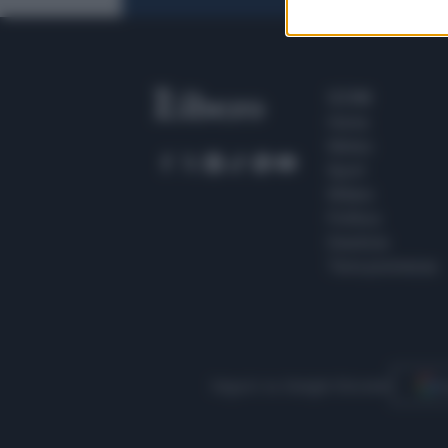
SEZIONI
Home
Meteo
Sport
Milano
Politica
Giustizia
Terra promessa
Seguici su Google Discover
S