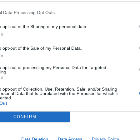
ITICA D'ESTATE
SANTANCHÈ-
GAMINI, SFIDA IN FORZA ITALIA
l Data Processing Opt Outs
LPI DI CENE E BIKINI
o opt-out of the Sharing of my personal data.
In
o opt-out of the Sale of my Personal Data.
In
to opt-out of processing my Personal Data for Targeted
ing.
In
o opt-out of Collection, Use, Retention, Sale, and/or Sharing
ersonal Data that Is Unrelated with the Purposes for which it
1
lected.
Out
CONFIRM
 SUPER VANTAGGI
S
e le edizioni locali, ricevere a casa il giornale cartaceo
Data Deletion
Data Access
Privacy Policy