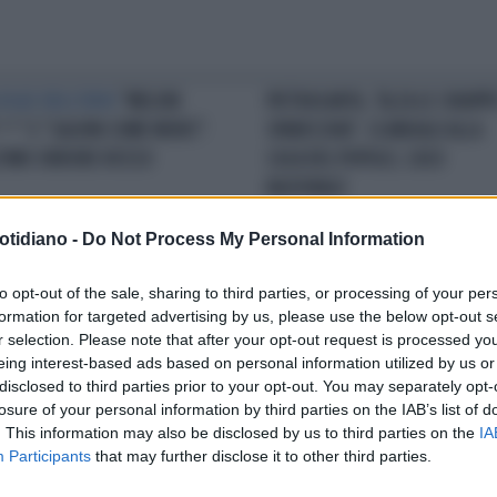
LEGGE DELL'ODIO
"MELONI
PIETRASANTA, "ALZA LE CHIAPPE
**" E "SALVINI COME MORO":
SPARECCHIA". SCANDALO ALLA
LTIMO ORRORE ROSSO
CASA DEL POPOLO, CASO
NAZIONALE
otidiano -
Do Not Process My Personal Information
IETRASANTA
"STORIE DEL
ICONA DELLE SPIAGGE
ADDIO FL
to opt-out of the sale, sharing to third parties, or processing of your per
NOR G"GABER TORNA ALLA
ESTIVI E SALVATAGGIIL BAGNINO
formation for targeted advertising by us, please use the below opt-out s
SILIANA
IN VIA DI ESTINZIONETUTTA COL
r selection. Please note that after your opt-out request is processed y
DELLA CRISI
eing interest-based ads based on personal information utilized by us or
disclosed to third parties prior to your opt-out. You may separately opt-
losure of your personal information by third parties on the IAB’s list of
LA COMMUNITY
. This information may also be disclosed by us to third parties on the
IA
Participants
that may further disclose it to other third parties.