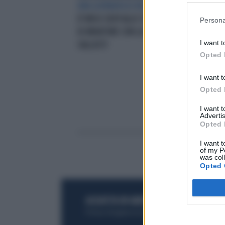
UNA GIORNATA DI RELAX
BARBARA
POL
D'URSO SEXY ALLO STABILIMENTO
BER
Persona
DI BRIATORE CON LA SANTANCHÈ E
A CO
I want t
SALLUSTI
Opted 
I want t
Opted 
I want 
Advertis
Opted 
I want t
of my P
was col
Opted 
ACQUISTA UN ABBONAMENTO
OTTIENI DEI
Potrai sfogliare la rivista online, leggere tutt