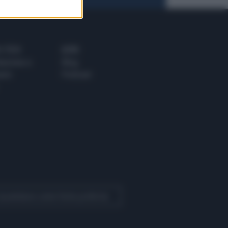
 E TECH
ALTRO
tazione e
Blog
ere
Podcast
 Quotidiano come fonte preferita