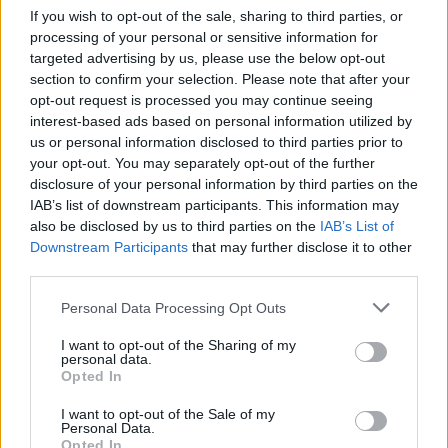
If you wish to opt-out of the sale, sharing to third parties, or
processing of your personal or sensitive information for
targeted advertising by us, please use the below opt-out
section to confirm your selection. Please note that after your
opt-out request is processed you may continue seeing
interest-based ads based on personal information utilized by
us or personal information disclosed to third parties prior to
your opt-out. You may separately opt-out of the further
Seguici su Google Discover
disclosure of your personal information by third parties on the
IAB’s list of downstream participants. This information may
Segui Libero Quotidiano su Google Discover
also be disclosed by us to third parties on the
IAB’s List of
Scegli Libero Quotidiano come fonte preferita
Downstream Participants
that may further disclose it to other
third parties.
SEZIONI
Personal Data Processing Opt Outs
I want to opt-out of the Sharing of my
SPETTACOLI
personal data.
Opted In
SCIENZA E TECH
I want to opt-out of the Sale of my
Personal Data.
Opted In