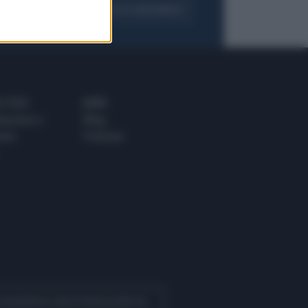
FOGLIA IL GIORNALE
ACQUISTA ABBONAMENTO
 E TECH
ALTRO
tazione e
Blog
ere
Podcast
 Quotidiano come fonte preferita