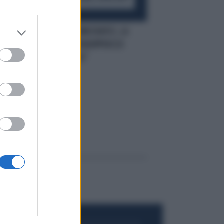
PD IN PANNE
DEMOCRATICI, LA
SCELTA DEI CAPIGRUPPOECCO
NO
TUTTI I "PAPABILI"
PD,