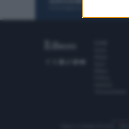
ACQUISTA UN ABBONAMENTO
OTTIENI DEI
Potrai sfogliare la rivista online, leggere tutt
SEZIONI
Home
Meteo
Sport
Milano
Politica
Giustizia
Terra promessa
Seguici su Google Discover
S