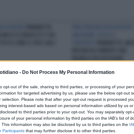
A DA RIDERE
PRIMARIE PD,
PURE PIERLUIGI HA ACQUISTATO
SANI & CO FANTASTICI 5? NO,
UNA PAGINA: ECCOLE A
TTOSTO COME LE SPICE GIRLS
CONFRONTO
PRIMARIE PD, ANC
BERSANI HA COMPRATO UNA
PAGINA DI UN QUOTIDIANO
otidiano -
Do Not Process My Personal Information
NA L'ERA BERSANI
LA RICETTA
DE GIROLAMO
"VENETI POPOLO 
to opt-out of the sale, sharing to third parties, or processing of your per
 PD PER PERDERE
CONTADINI". BUFERA SU NUNZIA
formation for targeted advertising by us, please use the below opt-out s
ORA:"CONTRO BERLUSCONI E
INSULTATA SU TWITTER
r selection. Please note that after your opt-out request is processed y
 GRILLO"L'IDEA "NUOVA" DI
eing interest-based ads based on personal information utilized by us or
PATO&CO
disclosed to third parties prior to your opt-out. You may separately opt-
losure of your personal information by third parties on the IAB’s list of
. This information may also be disclosed by us to third parties on the
IA
Participants
that may further disclose it to other third parties.
LA COMMUNITY