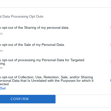
ATE BOLLENTE
GOVERNO,
GUERRA AL SENATO
ABLYAZOV,
l Data Processing Opt Outs
ONATO: "A OTTOBRE STOP A
FRONDA PD: PUPPATO E I
o opt-out of the Sharing of my personal data.
E IMU". LETTA VA AVANTI
CIVATIANI NON VOTANO. "VADA
In
NTRO IL PD)
FUORI DAL PARTITO"
o opt-out of the Sale of my Personal Data.
In
SINISTRA NON SI SMENTISCE
NUOVI TORMENTONI
PRIMARIE 
O I 50 TRADITORI DEL PDCHE
SUI FANTASTICI 5 L'IRONIA DEL
to opt-out of processing my Personal Data for Targeted
ing.
ALLINERANNO LETTA
WEB: BERSANI & CO COME LE
In
SPICE GIRLS
o opt-out of Collection, Use, Retention, Sale, and/or Sharing
ersonal Data that Is Unrelated with the Purposes for which it
lected.
Out
1
CONFIRM