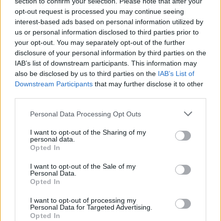
section to confirm your selection. Please note that after your
opt-out request is processed you may continue seeing
interest-based ads based on personal information utilized by
us or personal information disclosed to third parties prior to
your opt-out. You may separately opt-out of the further
Seguici su Google Discover
disclosure of your personal information by third parties on the
IAB’s list of downstream participants. This information may
Segui Libero Quotidiano su Google Discover
also be disclosed by us to third parties on the
IAB’s List of
Scegli Libero Quotidiano come fonte preferita
Downstream Participants
that may further disclose it to other
third parties.
SEZIONI
Personal Data Processing Opt Outs
I want to opt-out of the Sharing of my
SPETTACOLI
personal data.
Opted In
SCIENZA E TECH
I want to opt-out of the Sale of my
Personal Data.
Opted In
ALTRO
I want to opt-out of processing my
Personal Data for Targeted Advertising.
Opted In