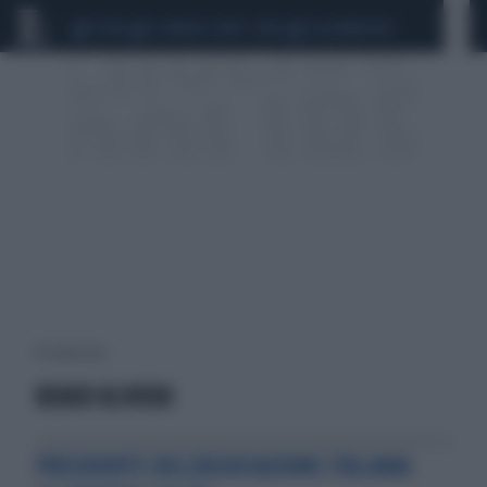
CEUTA
SCANDALO CONTE-COVID
CALCIOMERCATO
10 risultati per:
RENZO ULIVIERI
PRESIDENTE DELL'ASSOCIAZIONE ITALIANA