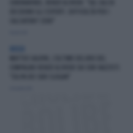
CORONAVIRUS, RENZO ULIVIERI: "SUL CALCIO
DECIDONO GLI ESPERTI. DIFFICOLTÀ PER I
CALCIATORI? ZERO"
18 aprile 2020
ROSSO
MATTEO SALVINI, L'ULTIMO DELIRIO DEL
COMPAGNO RENZO ULIVIERI SUI CORI RAZZISTI:
"COLPA DEI SUOI SLOGAN"
30 dicembre 2018