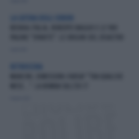
2 luglio 2026
LA CATENA DEGLI ERRORI
BOSNIA-ITALIA, ROBERTO BAGGIO E LE 900
PAGINE "SPARITE": LE ORIGINI DEL DISASTRO
1 aprile 2026
RETROSCENA
MANCINI, DIMISSIONI-FARSA? "TRA QUALCHE
MESE...": LA BOMBA SULL'EX CT
21 agosto 2023