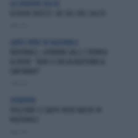
ALLENATORI CALCIO
ULIVIERI INSISTE: IUS SOLI NEL CALCIO
8 luglio 2026
QUOTE NERE IN NAZIONALE
NAZIONALE, GIOVANNI GALLI STRONCA
ULIVIERI: "NON SI FACCIA RAZZISMO AL
CONTRARIO"
4 luglio 2026
SFONDONI
VOGLIONO LE QUOTE NERE ANCHE IN
NAZIONALE
4 luglio 2026