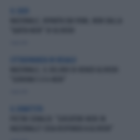
IL CASO
NAZIONALE, RIPARTA DAI VIVAI, NON DALLA
"QUOTA NERI" DI ULIVIERI
3 luglio 2026
CITTADINANZA IN REGALO
NAZIONALE, IL DELIRIO DI RENZO ULIVIERI:
"SERVONO 5 O 6 NERI"
2 luglio 2026
IL DIBATTITO
PIETRO SENALDI: "GIOCATORI NERI IN
NAZIONALE? COSA RISPONDO A ULIVIERI"