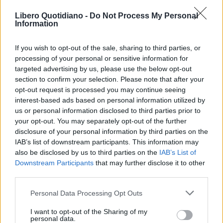
ACQUISTA ABBONAMENTO
Libero Quotidiano -
Do Not Process My Personal
Information
If you wish to opt-out of the sale, sharing to third parties, or
processing of your personal or sensitive information for
targeted advertising by us, please use the below opt-out
section to confirm your selection. Please note that after your
opt-out request is processed you may continue seeing
interest-based ads based on personal information utilized by
us or personal information disclosed to third parties prior to
your opt-out. You may separately opt-out of the further
Seguici su Google Discover
disclosure of your personal information by third parties on the
IAB’s list of downstream participants. This information may
Segui Libero Quotidiano su Google Discover
also be disclosed by us to third parties on the
IAB’s List of
Scegli Libero Quotidiano come fonte preferita
Downstream Participants
that may further disclose it to other
third parties.
SEZIONI
Personal Data Processing Opt Outs
I want to opt-out of the Sharing of my
SPETTACOLI
personal data.