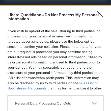
ACQUISTA ABBONAMENTO
Libero Quotidiano -
Do Not Process My Personal
Information
If you wish to opt-out of the sale, sharing to third parties, or
processing of your personal or sensitive information for
targeted advertising by us, please use the below opt-out
section to confirm your selection. Please note that after your
opt-out request is processed you may continue seeing
interest-based ads based on personal information utilized by
us or personal information disclosed to third parties prior to
your opt-out. You may separately opt-out of the further
Seguici su Google Discover
disclosure of your personal information by third parties on the
IAB’s list of downstream participants. This information may
Segui Libero Quotidiano su Google Discover
also be disclosed by us to third parties on the
IAB’s List of
Scegli Libero Quotidiano come fonte preferita
Downstream Participants
that may further disclose it to other
third parties.
SEZIONI
Personal Data Processing Opt Outs