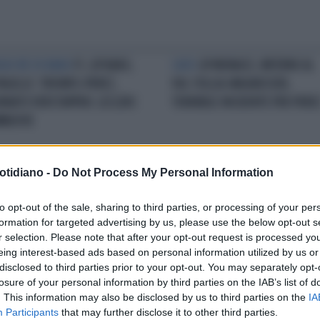
GIO RE DI BAKU
F1, GP BAKU,
CAOS
GP MONACO, INFERNO AL
PAGELLE: TRIONFO-PEREZ,
VIA: FOLLIA-MAGNUSSEN,
RNATO VERSTAPPEN. LECLERC
TERRIBILE INCIDENTE PER PERE
MMUOVE
otidiano -
Do Not Process My Personal Information
MINI-GARA
MIAMI, VERSTAPPEN
FORMULA 1
GP CINA, VERSTAPPE
to opt-out of the sale, sharing to third parties, or processing of your per
INA LA SPRINT-RACE. LECLERC
DOMINA ANCORA. SECONDO UN
formation for targeted advertising by us, please use the below opt-out s
ONDO, SUPER-RICCIARDO È
STREPITOSO NORRIS. FERRARI
r selection. Please note that after your opt-out request is processed y
ARTO
DELUDE: 4° E 5° POSTO
eing interest-based ads based on personal information utilized by us or
disclosed to third parties prior to your opt-out. You may separately opt-
losure of your personal information by third parties on the IAB’s list of
. This information may also be disclosed by us to third parties on the
IA
Participants
that may further disclose it to other third parties.
LA COMMUNITY