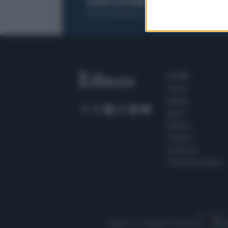
ACQUISTA UN ABBONAMENTO
OTTIENI DEI
Potrai sfogliare la rivista online, leggere tutt
SEZIONI
Home
Meteo
Sport
Milano
Politica
Giustizia
Terra promessa
Seguici su Google Discover
S