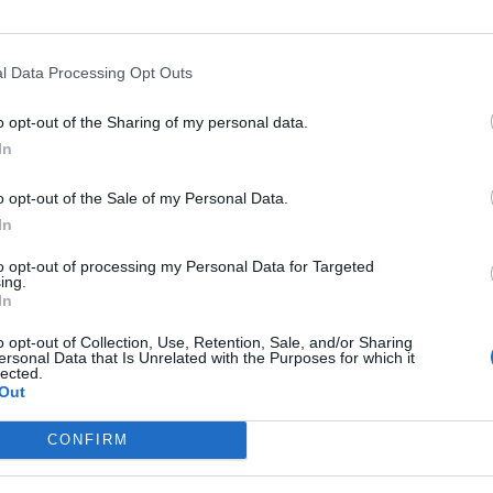
LAS VEGAS
GP LAS VEGAS,
CAOS SUGLI SPALTI
GP MESSICO,
l Data Processing Opt Outs
CE VERSTAPPEN. MA È SUPER-
PESTATI I TIFOSI DELLA FERRARI
o opt-out of the Sharing of my personal data.
LERC: FOLLE SORPASSO
BRUTALITÀ NEL NOME DI PEREZ
In
'ULTIMO E SECONDO POSTO
o opt-out of the Sale of my Personal Data.
In
REDIBILE MA VERO
SERGIO
FORMULA 1
GP UNGHERIA,
EZ, "GLI HANNO RUBATO NOME
VERSTAPPEN CANNIBALE E RED
to opt-out of processing my Personal Data for Targeted
ing.
OGNOME": CHOC IN FORMULA 1
BULL DA RECORD. FERRARI,
In
SEMPRE PEGGIO
o opt-out of Collection, Use, Retention, Sale, and/or Sharing
ersonal Data that Is Unrelated with the Purposes for which it
lected.
Out
1
2
3
CONFIRM