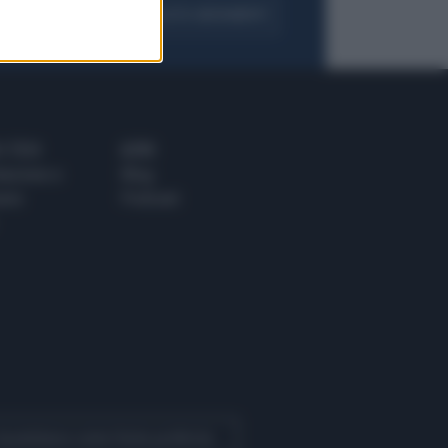
FOGLIA IL GIORNALE
ACQUISTA ABBONAMENTO
 E TECH
ALTRO
tazione e
Blog
ere
Podcast
 Quotidiano come fonte preferita