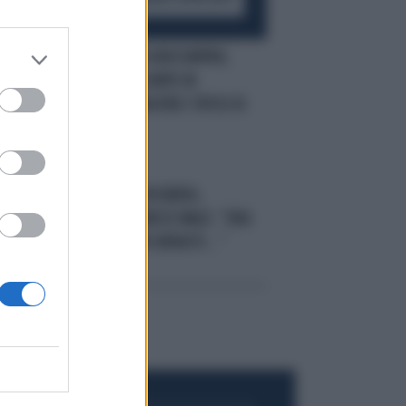
FORMULA 1
MAX VERSTAPPEN,
:
"GUARDIE DEL CORPO IN
MESSICO": PAURA PER I TIFOSI DI
PEREZ
GELO
HORNER-ROSBERG,
L'INTERVISTA FINISCE MALE: "ORA
CHE NON HAI PIÙ UN'AUTO..."