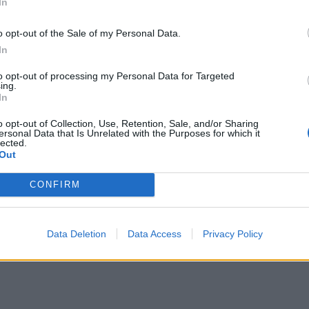
In
o opt-out of the Sale of my Personal Data.
In
to opt-out of processing my Personal Data for Targeted
ing.
In
o opt-out of Collection, Use, Retention, Sale, and/or Sharing
ersonal Data that Is Unrelated with the Purposes for which it
lected.
Out
CONFIRM
Data Deletion
Data Access
Privacy Policy