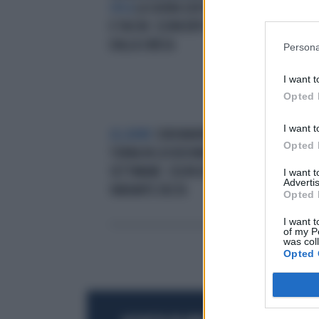
OPLÀ
LA SUORA SEXY IN PERIZOMA
ASS
E TACCHI: SCONCERTO FUORI
SAL
DALLA CHIESA
NEL
Persona
I want t
Opted 
I want t
ALLARME
CORONAVIRUS, SYDNEY
SID
Opted 
TORNA IN LOCKDOWN PER DUE
NUD
SETTIMANE: COLPA DELLA
I want 
Advertis
VARIANTE DELTA
Opted 
I want t
of my P
was col
Opted 