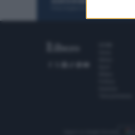
ACQUISTA UN ABBONAMENTO
OTTIENI DEI
Potrai sfogliare la rivista online, leggere tutt
SEZIONI
Home
Meteo
Sport
Milano
Politica
Giustizia
Terra promessa
Seguici su Google Discover
S