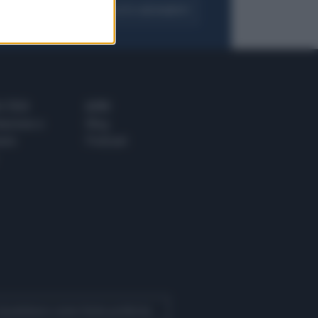
FOGLIA IL GIORNALE
ACQUISTA ABBONAMENTO
 E TECH
ALTRO
tazione e
Blog
ere
Podcast
 Quotidiano come fonte preferita