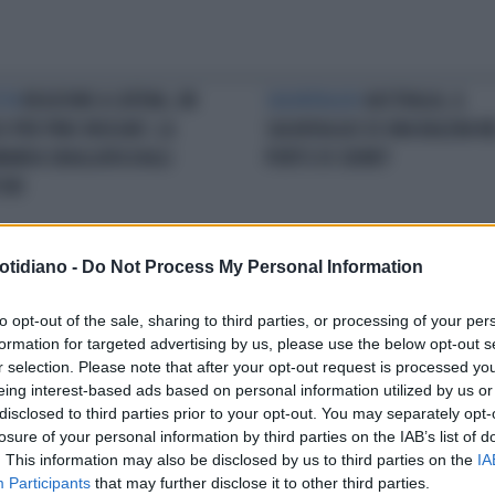
STA
REAZIONE A CATENA, UN
SALVATAGGIO
AUSTRALIA, IL
O PER PINO INSEGNO: LA
SALVATAGGIO DI UNA BALENA N
ANDA SBAGLIATA DAGLI
PORTO DI SIDNEY
ORI
otidiano -
Do Not Process My Personal Information
TFIELD BONDI JUNCTION
ATTACCO
AUSTRALIA, ATTACCO I
NEY, RIAPRE IL CENTRO
CENTRO COMMERCIALE A SYDNE
to opt-out of the sale, sharing to third parties, or processing of your per
MERCIALE TEATRO
L'ARRIVO DELLA POLIZIA
formation for targeted advertising by us, please use the below opt-out s
L'ACCOLTELLAMENTO DI MASSA
r selection. Please note that after your opt-out request is processed y
eing interest-based ads based on personal information utilized by us or
disclosed to third parties prior to your opt-out. You may separately opt-
LA COMMUNITY
losure of your personal information by third parties on the IAB’s list of
. This information may also be disclosed by us to third parties on the
IA
Participants
that may further disclose it to other third parties.