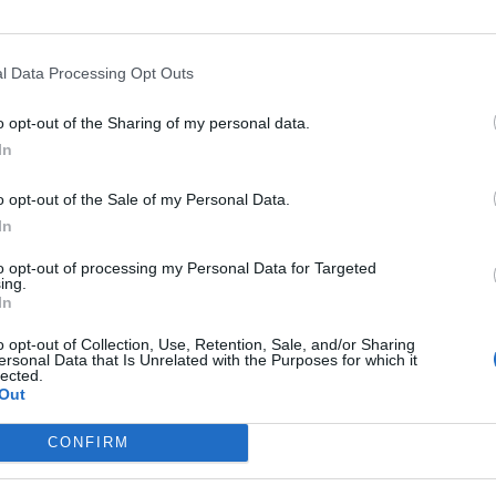
URDO
BOEING, I PASSEGGERI
INCONTRI INASPETTATI
SIDNEY,
TANO CAPODANNO: "VIAGGIO
CHOC AL SUPERMERCATO: "A 20
 TEMPO"
CENTIMETRI DALLA MIA FACCIA".
l Data Processing Opt Outs
COSA SPUNTA DALLO SCAFFALE:
o opt-out of the Sharing of my personal data.
ORRORE E DISGUSTO
In
o opt-out of the Sale of my Personal Data.
NEY, CINQUEMILA PERSONE
ARRIVEDERCI ITALIA
DEL PIERO
In
E PER ARTE
FIRMA COL SIDNEY: "E' LA SCELT
MIGLIORE". SICURI?
to opt-out of processing my Personal Data for Targeted
ing.
In
o opt-out of Collection, Use, Retention, Sale, and/or Sharing
ersonal Data that Is Unrelated with the Purposes for which it
lected.
Out
1
2
3
CONFIRM