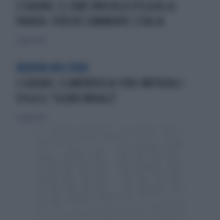
2 GIUGNO, IL CANE BRICIOLA SFILA ALLA
PARATA: PERCHÉ COMMUOVE L'ITALIA
3 giugno 2026
MARINA MILITARE
2 GIUGNO, CLAMOROSO AI FORI IMPERIALI:
SFILA IL "SILURO MAIALE"
2 giugno 2026