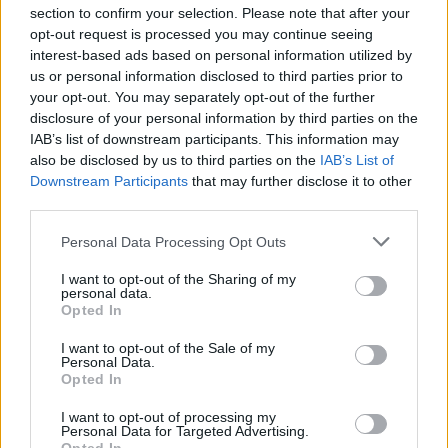
section to confirm your selection. Please note that after your
opt-out request is processed you may continue seeing
interest-based ads based on personal information utilized by
us or personal information disclosed to third parties prior to
your opt-out. You may separately opt-out of the further
Seguici su Google Discover
disclosure of your personal information by third parties on the
IAB’s list of downstream participants. This information may
Segui Libero Quotidiano su Google Discover
also be disclosed by us to third parties on the
IAB’s List of
Scegli Libero Quotidiano come fonte preferita
Downstream Participants
that may further disclose it to other
third parties.
SEZIONI
Personal Data Processing Opt Outs
I want to opt-out of the Sharing of my
SPETTACOLI
personal data.
Opted In
SCIENZA E TECH
I want to opt-out of the Sale of my
Personal Data.
Opted In
ALTRO
I want to opt-out of processing my
Personal Data for Targeted Advertising.