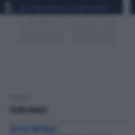
CEUTA
SCANDALO CONTE-COVID
CALCIOMERCATO
2 risultati per:
SILURO MAIALE
SUI FORI IMPERIALI