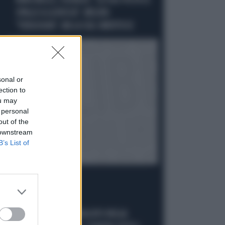
MARCINELLE, FIDANZA: "LA CGIL VOLTA LE
SPALLE A LA RUSSA". MELONI:
"VERGOGNA". MA LA CGIL SMENTISCE
sonal or
ection to
ou may
 personal
out of the
 downstream
B’s List of
VERGOGNA
MARCINELLE, IL SINDACATO BELGA