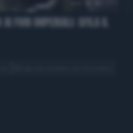
00:38
AI FORI IMPERIALI: SFILA IL
CONDIVIDI
cover
Scegli Libero Quotidiano come fonte preferita