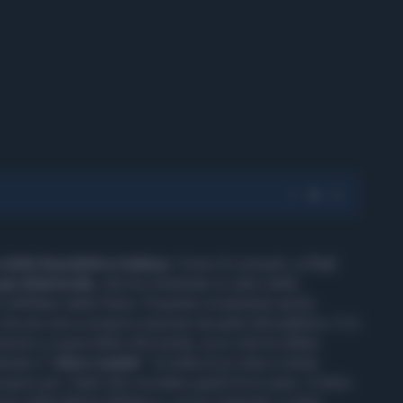
 della Repubblica italiana
. Come di consueti, ai
Fori
gio Mattarella
, che ha richiamato ai valori della
i all'Altare della Patria. Presente ovviamente anche
 da una vera e propria ovazione da parte del pubblico. E in
ssimo a causa della cifra tonda, ecco che ha sfilato
mato il "
siluro maiale
". Si tratta di un siluro a lenta
io per i tratti che ricordano quelli di un suino. Il siluro
ri della Marina Militare e, ai Fori Imperiali, è stato