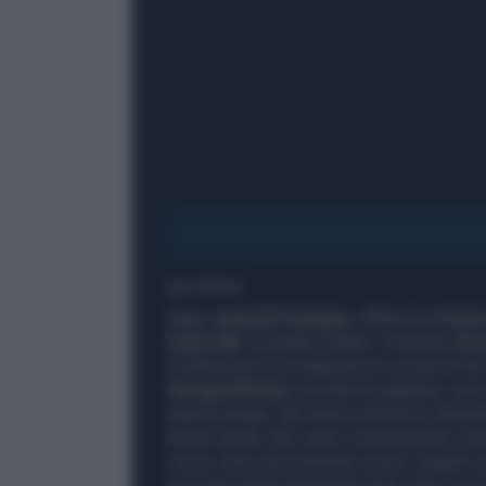
1' di lettura
Oggi,
martedì 2 giugno
, l'80esima
Festa
Imperiali
, la parata militare. Presente
Ser
Costituzione e ha deposto la corona di fior
Giorgia Meloni
, accolta da applausi, anzi
questa parata, dal valore simbolico elevati
anche quello che viene comunemente chia
corsa, noto storicamente come "maiale" propr
era parte dell'equipaggiamento degli incurso