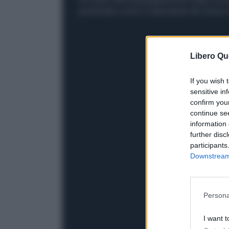
presentato come il capostipite dei mezzi 
Libero Qu
If you wish 
sensitive in
confirm you
continue se
information 
further disc
participants
Downstream 
Persona
I want t