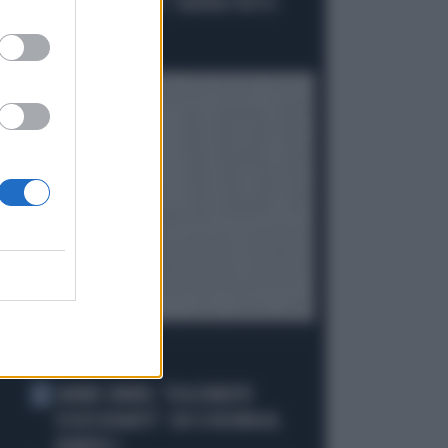
RIVENDICA IL GESTO: "CONTRO TUTTI I
PARTITI FASCISTI"
Politica
di
I PIÙ LETTI
JANNIK SINNER, "DOLCEMENTE
1
OSSESSIONATO": CHI SI INCHINA AL