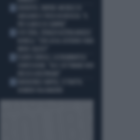
NUMERO 1
JUVENTUS, PAPERE-MICHELE DI
2
GREGORIO E TIFOSI IN RIVOLTA: "IL
PIÙ SCARSO DI SEMPRE"
4 DI SERA, SENALDI AZZERA ANGELO
3
BONELLI: "CON LUI AL GOVERNO FARÀ
MENO CALDO?"
FLAVIO COBOLLI, LA DRAMMATICA
4
CONFESSIONE: "DA 3 SETTIMANE NON
RIESCO A RESPIRARE"
BADIASHILE-NAPOLI, SI TRATTA.
5
ROMERO VA A MADRID