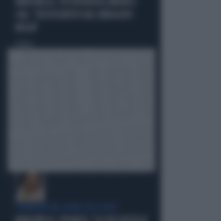
MARCINELLE, FDI INCHIODA LANDINI E
CGIL: "DISSOCIATEVI DAL SINDACATO
BELGA"
Politica
di
COMPAGNI NEL NOME DELL'ODIO