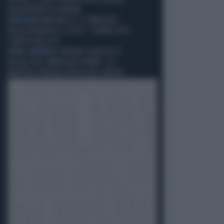
IN AEROPORTO IN SPAGNA
VERGOGNA
MARCINELLE, IL SINDACATO
BELGA RIVENDICA IL GESTO: "CONTRO TUTTI
I PARTITI FASCISTI"
FUORI CONTROLLO
"MELONI CALPESTA LE
REGOLE PER COMPIACERE TRUMP": LA
MINISTRA SPAGNOLA PASSA AGLI INSULTI