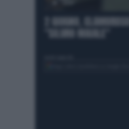
00:00
2 GIUGNO, CLAMOROSO 
"SILURO MAIALE"
martedì 2 giugno 2026
Segui Libero Quotidiano su Google Dis