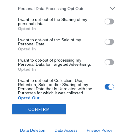
SEZIONI
Personal Data Processing Opt Outs
I want to opt-out of the Sharing of my
SPETTACOLI
personal data.
Opted In
SCIENZA E TECH
I want to opt-out of the Sale of my
Personal Data.
Opted In
ALTRO
I want to opt-out of processing my
Personal Data for Targeted Advertising.
Opted In
I want to opt-out of Collection, Use,
Retention, Sale, and/or Sharing of my
Personal Data that Is Unrelated with the
Purposes for which it was collected.
Libero Shopping
Contatti
Pubblicità
Cookie policy
Privacy policy
Opted Out
Condizioni generali
Modello 231
Assistenza
Preferenze Privacy
CONFIRM
Editoriale Libero S.r.l. - Sede Legale: Via dell’Aprica 18, 20158 Milano -
Registro Imprese di Milano Monza Brianza Lodi: C.F. e P.IVA 06823221004 -
R.E.A. Milano n. 1690166 Cap. Soc. € 400.000,00 i.v.
Tutti i diritti riservati - ISSN (sito web): 2531-6370
Data Deletion
Data Access
Privacy Policy