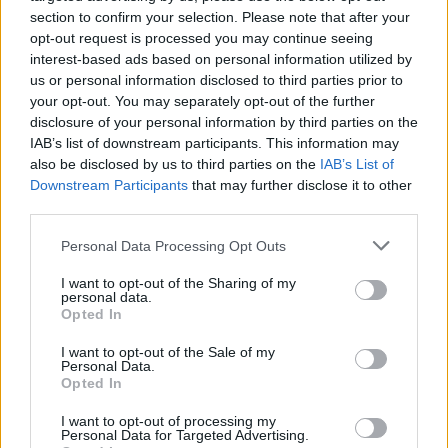
section to confirm your selection. Please note that after your
opt-out request is processed you may continue seeing
interest-based ads based on personal information utilized by
us or personal information disclosed to third parties prior to
your opt-out. You may separately opt-out of the further
Seguici su Google Discover
disclosure of your personal information by third parties on the
IAB’s list of downstream participants. This information may
Segui Libero Quotidiano su Google Discover
also be disclosed by us to third parties on the
IAB’s List of
Scegli Libero Quotidiano come fonte preferita
Downstream Participants
that may further disclose it to other
third parties.
SEZIONI
Personal Data Processing Opt Outs
I want to opt-out of the Sharing of my
SPETTACOLI
personal data.
Opted In
SCIENZA E TECH
I want to opt-out of the Sale of my
Personal Data.
Opted In
ALTRO
I want to opt-out of processing my
Personal Data for Targeted Advertising.