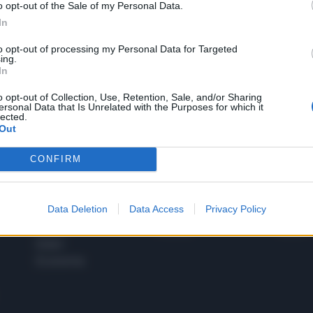
o opt-out of the Sale of my Personal Data.
1
In
to opt-out of processing my Personal Data for Targeted
ing.
In
 SUPER VANTAGGI
S
e le edizioni locali, ricevere a casa il giornale cartaceo
o opt-out of Collection, Use, Retention, Sale, and/or Sharing
ersonal Data that Is Unrelated with the Purposes for which it
lected.
Out
CONFIRM
SPETTACOLI
SCIENZA
Rissa Politica
Spettacoli
Alimen
Data Deletion
Data Access
Privacy Policy
Italia
Televisione
beness
Europa
Gossip
Salute
Esteri
Economia