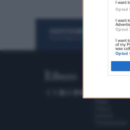
I want t
Opted 
I want 
Advertis
Opted 
ACQUISTA UN ABBONAMENTO
OTTIENI DEI
Potrai sfogliare la rivista online, leggere tutt
I want t
of my P
was col
Opted 
SEZIONI
Home
Meteo
Sport
Milano
Politica
Giustizia
Terra promessa