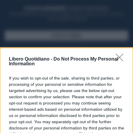
ACQUISTA UN ABBONAMENTO
OTTIENI DEI SUPER VANTAGGI
Potrai sfogliare la rivista online, leggere tutte le edizioni locali, ricevere a
casa il giornale cartaceo
SFOGLIA IL GIORNALE
ACQUISTA ABBONAMENTO
Libero Quotidiano -
Do Not Process My Personal
Information
If you wish to opt-out of the sale, sharing to third parties, or
processing of your personal or sensitive information for
targeted advertising by us, please use the below opt-out
section to confirm your selection. Please note that after your
opt-out request is processed you may continue seeing
interest-based ads based on personal information utilized by
us or personal information disclosed to third parties prior to
your opt-out. You may separately opt-out of the further
Seguici su Google Discover
disclosure of your personal information by third parties on the