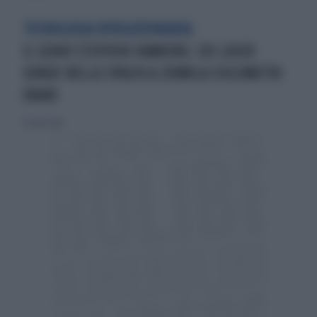
TECNOLOGIA RIVOLUZIONARIA
IL GENIO STEPHEN HAWKING: COI LASER
SONDE NELLO SPAZIO A 230MILA CHILOMETRI
ORARI
15 aprile 2016