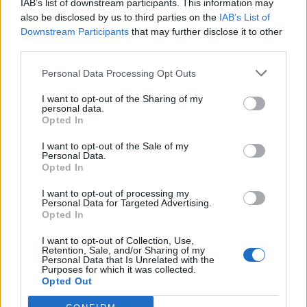
IAB’s list of downstream participants. This information may
Segui Libero Quotidiano su Google Discover
also be disclosed by us to third parties on the
IAB’s List of
Scegli Libero Quotidiano come fonte preferita
Downstream Participants
that may further disclose it to other
third parties.
SEZIONI
Personal Data Processing Opt Outs
I want to opt-out of the Sharing of my
SPETTACOLI
personal data.
Opted In
SCIENZA E TECH
I want to opt-out of the Sale of my
Personal Data.
Opted In
ALTRO
I want to opt-out of processing my
Personal Data for Targeted Advertising.
Opted In
I want to opt-out of Collection, Use,
Retention, Sale, and/or Sharing of my
Personal Data that Is Unrelated with the
Purposes for which it was collected.
Libero Shopping
Contatti
Pubblicità
Cookie policy
Privacy policy
Opted Out
Condizioni generali
Modello 231
Assistenza
Preferenze Privacy