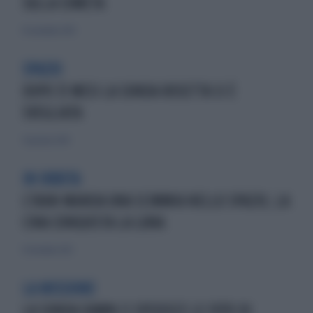
SULLA COMETA
16 novembre 2014
SPAZIO
DOPO 31 MESI LA SONDA ROSETTA SI È
SVEGLIATA
31 gennaio 2014
IN ORBITA
L'IRAN MANDA UNA SCIMMIA NELLO SPAZIO, LA
CINA CONQUISTA LA LUNA
15 dicembre 2013
LA MISSIONE
LA SONDA DAWN CI SPEDISCE LE FOTO DI