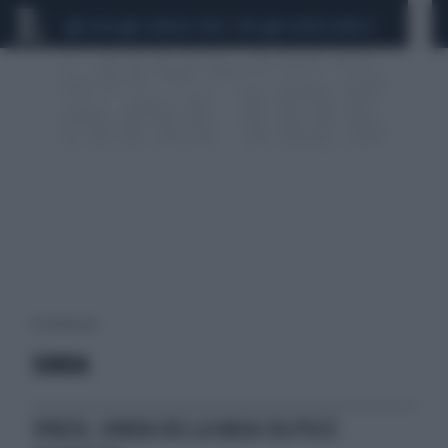
CEUTA
SCANDALO CONTE-COVID
SIGFRIDO RANUCCI
10 risultati per:
SONDA
SPAZIO, SONDA DELLA NASA COLPISCE