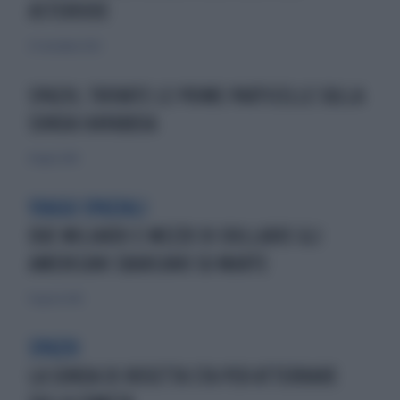
ASTEROIDE
27 settembre 2022
SPAZIO, TROVATE LE PRIME PARTICELLE SULLA
SONDA HAYABUSA
8 luglio 2010
VIAGGI SPAZIALI
DUE MILIARDI E MEZZO DI DOLLARIE GLI
AMERICANI SBARCANO SU MARTE
11 agosto 2012
SPAZIO
LA SONDA DI ROSETTA STA PER ATTERRARE