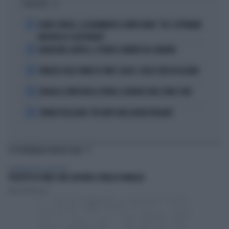
I PIÙ LETTI
1
FLAVIO COBOLLI, LA DRAMMATICA CONFESSIONE: "DA 3 SETTIMANE
NON RIESCO A RESPIRARE"
2
BADIASHILE-NAPOLI, SI TRATTA. ROMERO VA A MADRID
3
VENEZIA SULLE ORME DI COMO: CALCIO, SOLDI E IDEE IN LAGUNA
4
DOUALLA CORRE NELLA STORIA: IL BRONZO VALE COME L’ORO
5
CHIARA PELLACANI: "MI SENTO UNA LEADER ITALIANA"
TI POTREBBERO INTERESSARE
ALIMENTAZIONE E BENESSERE
POLPETTE DI PANE: UNA SAPORITA STORIA DI FAMIGLIA
Andrea Tempestini