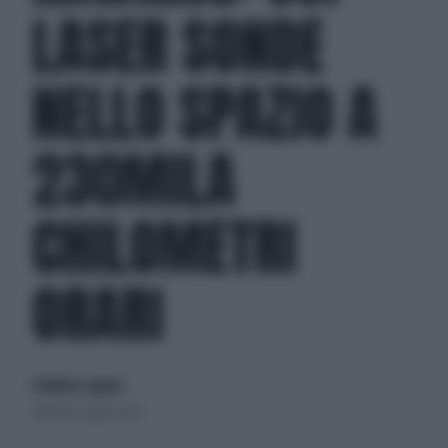
LASER SONDE
NELLO SPAZIO A
230MILA
CHILOMETRI
ORARI
di Matteo Legnani
venerdì 15 aprile 2016