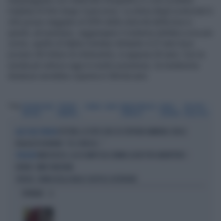
equipaggiata con materiale fotografico e così scattare
migliaia di foto lungo il percorso. La stima degli scienziati è
che possa viaggiare al 20% della velocità della luce e
quindi, ad esempio, raggiungere il sistema stellare a noi più
vicino, quello di Alpha Centauri distante 4,37 anni luce
(ovvero 40 trilioni di chilometri), in appena 20 anni. Con la
sonda più veloce oggi in nostro possesso, la medesima
distanza verrebbe coperta in 30mila anni.
Tag
ESPLORAZIONE
STEPHEN
SONDA
LASER
BREAKTHROUGH
ALPHA
VELOCITÀ
SPAZIALE
HAWKING
STARSHOT
CENTAURI
DELLA LUCE
EPSTEIN, LE FOTO CHOC DI STEPHEN HAWKING CON LE
ALLE ISOLE VERGINI
RAGAZZE IN BIKINI: "SE CI RIESCE..."
MAR ROSSO, LA US NAVY USA L'ARMA LASER PER ABBATTERE I
TENSIONE
DRONI: COME FUNZIONA
SPAZIO, SONDA DELLA NASA COLPISCE ASTEROIDE
OPINIONI