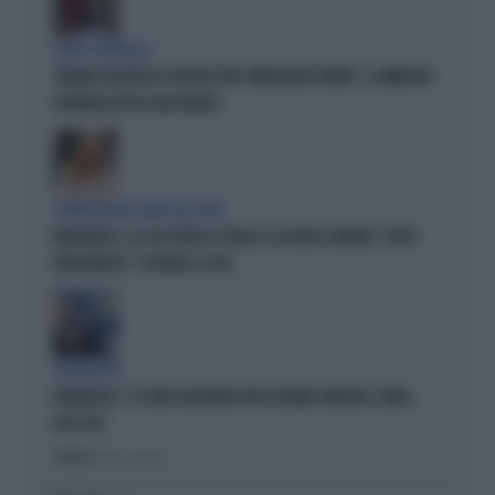
FUORI CONTROLLO
"MELONI CALPESTA LE REGOLE PER COMPIACERE TRUMP": LA MINISTRA
SPAGNOLA PASSA AGLI INSULTI
COMPAGNI NEL NOME DELL'ODIO
MARCINELLE, LA CGIL VOLTA LE SPALLE A LA RUSSA. MELONI: "GESTO
VERGOGNOSO", ESPLODE IL CASO
L'INTERVISTA
PIANTEDOSI: "C'È UNA SALDATURA TRA ESTREMA SINISTRA E AREA
PRO-PAL"
Politica
di Gino Zavalani