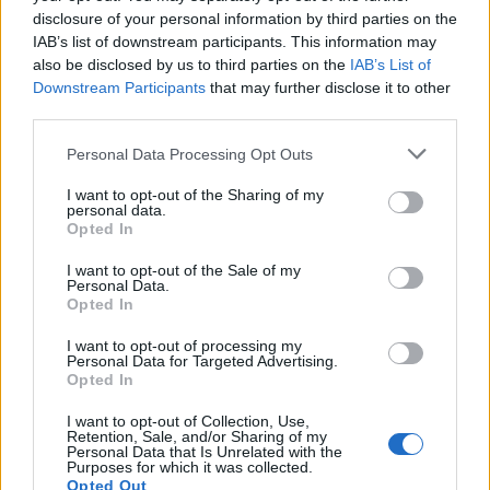
Seguici su Google Discover
disclosure of your personal information by third parties on the
IAB’s list of downstream participants. This information may
Segui Libero Quotidiano su Google Discover
also be disclosed by us to third parties on the
IAB’s List of
Scegli Libero Quotidiano come fonte preferita
Downstream Participants
that may further disclose it to other
third parties.
SEZIONI
Personal Data Processing Opt Outs
I want to opt-out of the Sharing of my
SPETTACOLI
personal data.
Opted In
SCIENZA E TECH
I want to opt-out of the Sale of my
Personal Data.
Opted In
ALTRO
I want to opt-out of processing my
Personal Data for Targeted Advertising.
Opted In
I want to opt-out of Collection, Use,
Retention, Sale, and/or Sharing of my
Personal Data that Is Unrelated with the
Purposes for which it was collected.
Libero Shopping
Contatti
Pubblicità
Cookie policy
Privacy policy
Opted Out