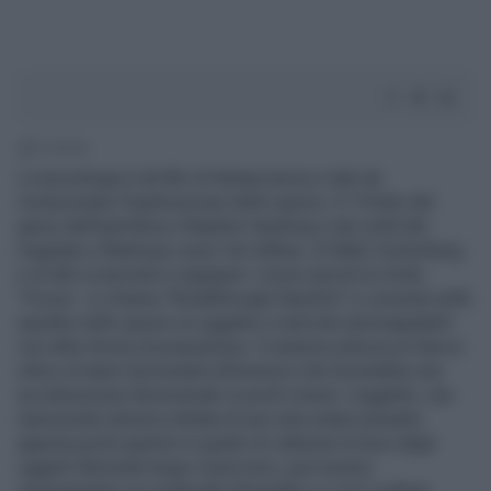
1' di lettura
La tecnologia è da film di fantascienza e tale da
rivoluzionare l'esplorazione dello spazio. E' il frutto del
genio dell'astrofisico Stephen Hawking e dei soldi del
magnate e filantropo russo Yuri Milner, di Mark Zuckerberg
e di altri scienziati e ingegneri. Come riporta la rivista
"Focus", si chiama "Breakthrough Starshot" e consiste nello
spedire nello spazio un oggetto a velocità inimmaginabili
con altre forme di propulsione. Il sistema utilizza un fascio
ottico di laser funzionanti all'unisono che fornirebbe una
accelerazione fenomenale in pochi minuti. L'oggetto, una
nanosonda robotica dotata di una vela solare pesante
appena pochi grammi in grado di catturare la luce dagli
oggetti illuminati lungo il percorso, può essere