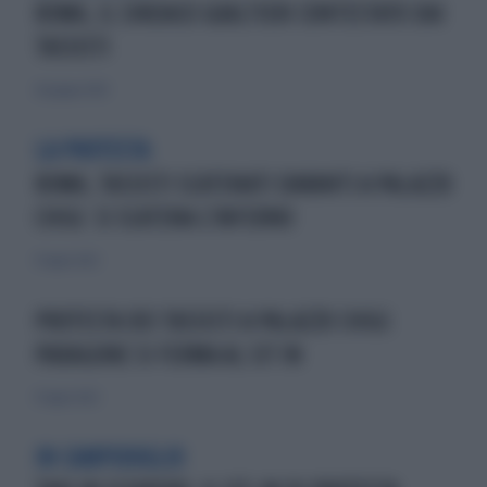
ROMA, IL SINDACO GUALTIERI CONTESTATO DAI
TASSISTI
26 giugno 2024
LA PROTESTA
ROMA, TASSISTI SCATENATI DAVANTI A PALAZZO
CHIGI: SI SCATENA L'INFERNO
13 luglio 2022
PROTESTA DEI TASSISTI A PALAZZO CHIGI:
PARAGONE SI FERMA AL SIT IN
13 luglio 2022
IN CAMPIDOGLIO