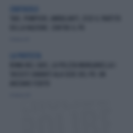
L'ABITACOLO
TAXI, POMPIERI, AMBULANTI, ECCO IL PARTITO
DELLA NAZIONE. CONTRO IL PD
17 febbraio 2017
LA PROTESTA
ROMA NEL CAOS, LA POLIZIA MANGANELLA I
TASSISTI DAVANTI ALA SEDE DEL PD: UN
ANZIANO FERITO
26 febbraio 2017