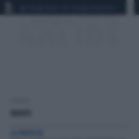
CEUTA
SCANDALO CONTE-COVID
SIGFRIDO RANUCCI
13 risultati per:
TASSISTI
LA PROTESTA