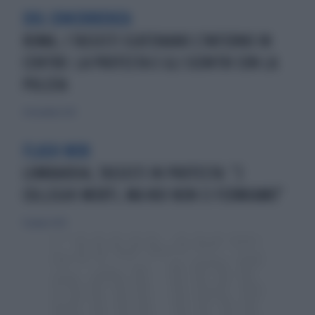
DDL CONCORRENZA
ROMA, I TASSISTI SCATENANO L'INFERNO IN
CENTRO: LA PROTESTA E GLI SCONTRI CON LA
POLIZIA
24 novembre 2021
FLASH MOB
LOMBARDIA, TASSISTI IN PROTESTA: "2
COLLEGHI MORTI, MA NOI NON CI FERMIAMO"
11 giugno 2020