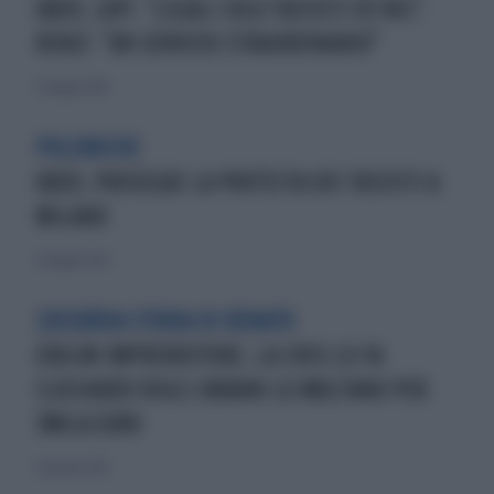
UBER, LUPI: "LEGALI SOLO TASSISTI ED NCC".
RENZI: "UN SERVIZIO STRAORDINARIO"
23 maggio 2014
POLEMICHE
UBER, PROSEGUE LA PROTESTA DEI TASSISTI A
MILANO
25 maggio 2014
L'ASSURDA STORIA DI RENATO
ERA UN IMPRENDITORE, LA CRISI LO FA
CLOCHARDI VIGILI URBANI LO MULTANO PER
3MILA EURO
13 gennaio 2013