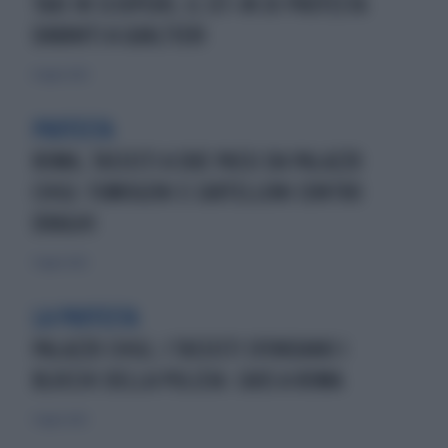
TAXI IN SCIOPERO, IL SIT-IN DI PROTESTA
DAVANTI A GUALTIERI
6 luglio 2022
PROTESTA
ROMA, TASSISTI A DUE PASSI DA PALAZZO
CHIGI: FUMOGENI E CARTELLONI CONTRO
DRAGHI
5 luglio 2022
LA PROTESTA
PALAZZO CHIGI, I TASSISTI SFONDANO I
BLOCCHI DELLA POLIZIA: CAOS A ROMA
5 luglio 2022