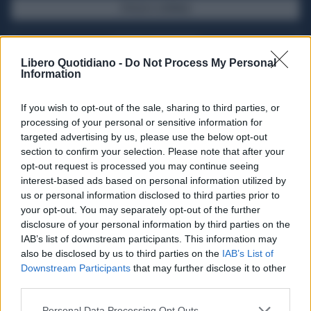
SFOGLIA IL GIORNALE
ACQUISTA ABBONAMENTO
Libero Quotidiano -
Do Not Process My Personal
Information
If you wish to opt-out of the sale, sharing to third parties, or
processing of your personal or sensitive information for
targeted advertising by us, please use the below opt-out
section to confirm your selection. Please note that after your
opt-out request is processed you may continue seeing
interest-based ads based on personal information utilized by
us or personal information disclosed to third parties prior to
your opt-out. You may separately opt-out of the further
Seguici su Google Discover
disclosure of your personal information by third parties on the
IAB’s list of downstream participants. This information may
Segui Libero Quotidiano su Google Discover
also be disclosed by us to third parties on the
IAB’s List of
Scegli Libero Quotidiano come fonte preferita
Downstream Participants
that may further disclose it to other
third parties.
SEZIONI
Personal Data Processing Opt Outs