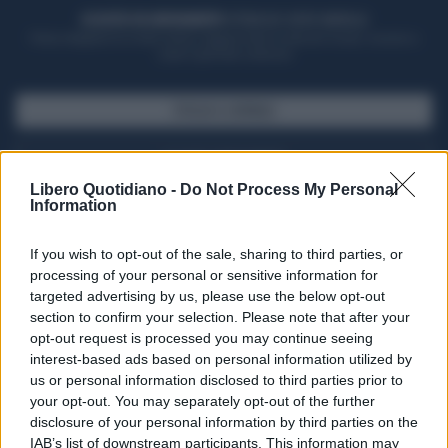
ACQUISTA UN ABBONAMENTO
OTTIENI DEI SUPER VANTAGGI
Potrai sfogliare la rivista online, leggere tutte le edizioni locali, ricevere a
casa il giornale cartaceo
SFOGLIA IL GIORNALE
ACQUISTA ABBONAMENTO
Libero Quotidiano -
Do Not Process My Personal
Information
If you wish to opt-out of the sale, sharing to third parties, or
processing of your personal or sensitive information for
targeted advertising by us, please use the below opt-out
section to confirm your selection. Please note that after your
opt-out request is processed you may continue seeing
interest-based ads based on personal information utilized by
us or personal information disclosed to third parties prior to
your opt-out. You may separately opt-out of the further
Seguici su Google Discover
disclosure of your personal information by third parties on the
IAB’s list of downstream participants. This information may
Segui Libero Quotidiano su Google Discover