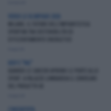
28 ottobre 2020
VERSO LE OLIMPIADI 2026
MILANO, IL FUTURO DELL'IMPIANTISTICA
SPORTIVA TRA SOSTENIBILITÀ ED
EFFICIENTAMENTO ENERGETICO
19 maggio 2019
UISP E "PAC"
QUANDO LE CARCERI APRONO LE PORTE ALLO
SPORT: A PALAZZO LOMBARDIA IL CONVEGNO
DEL PROGETTO UE
26 maggio 2019
L'INIZIATIVTA