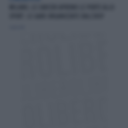
MILANO, LE CARCERI APRONO LE PORTE ALLO
SPORT: LE GARE ORGANIZZATE DALL'UISP
7 aprile 2019