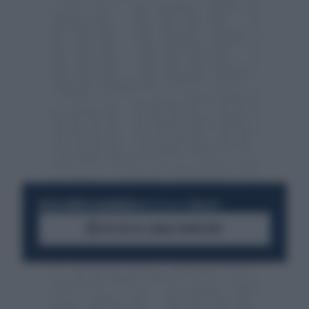
RESTA SEMPRE AGGIORNATO
UNISCITI ALLA COMMUNITY
ACCEDI AL CANALE WHATSAPP