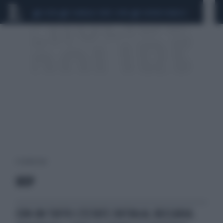
CEUTA
SCANDALO CONTE-COVID
SIGFRIDO RANUCCI
6 risultati per:
UISP
CON UN TUFFO L'ESTATE ENTRA AL BECCARIA: