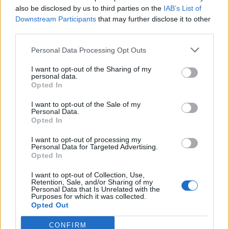
also be disclosed by us to third parties on the
IAB’s List of
Scegli Libero Quotidiano come fonte preferita
Downstream Participants
that may further disclose it to other
third parties.
SEZIONI
Personal Data Processing Opt Outs
I want to opt-out of the Sharing of my
SPETTACOLI
personal data.
Opted In
SCIENZA E TECH
I want to opt-out of the Sale of my
Personal Data.
Opted In
ALTRO
I want to opt-out of processing my
Personal Data for Targeted Advertising.
Opted In
I want to opt-out of Collection, Use,
Retention, Sale, and/or Sharing of my
Personal Data that Is Unrelated with the
Purposes for which it was collected.
Libero Shopping
Contatti
Pubblicità
Cookie policy
Privacy policy
Opted Out
Condizioni generali
Modello 231
Assistenza
Preferenze Privacy
CONFIRM