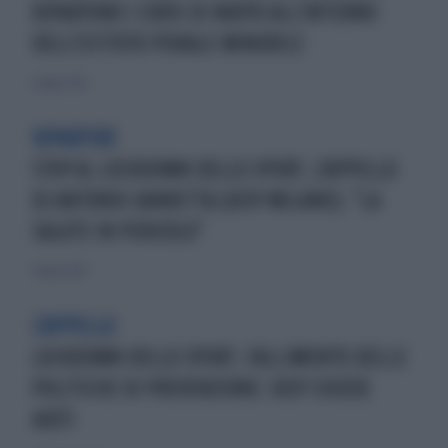
RIPARTONO I CORSI DI NUOTO ALL'INTERNO
DELL'ISTITUTO PENALE MINORILE
6 luglio 2021
RIPARTIRE
STOP AL LOCKDOWN DELLO SPORT, L'APPELLO
DI ANTONIO IANNETTA (UISP MILANO): "LA
SALUTE IN PERICOLO"
9 marzo 2021
L'APPELLO
LOCKDOWN DELLO SPORT, FALLIMENTO DELLE
POLITICHE DI PREVENZIONE: UISP CHIEDE
AIUTI