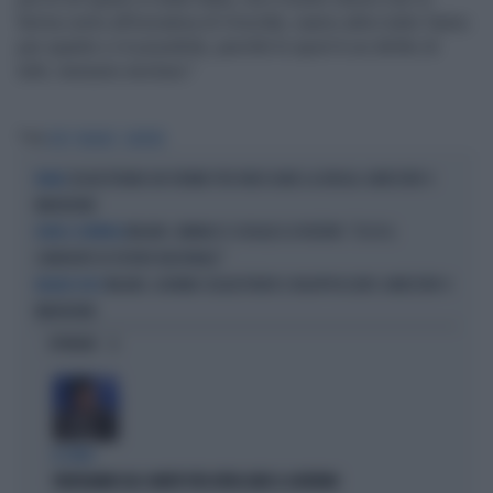
ferma certo all’iniziativa di Vivicittà, siamo attivi tutto l’anno
per quanto ci è possibile, perché lo sport è un diritto di
tutti, nessuno escluso.”
Tag
UISP
MILANO
CARCERE
SEQUESTRANO UN 19ENNE PER FARSI DARE LA DROGA: ARRESTATI 4
PAURA
MINORENNI
MILANO, VANNACCI SCIOGLIE LE RISERVE: "ECCO IL
NOME A SORPRESA
CANDIDATO DI FUTURO NAZIONALE"
MILANO, GIOVANE SEQUESTRATO E INCAPPUCCIATO: ARRESTATI 4
MILANO-CHOC
MINORENNI
OPINIONI
IL CASO
FRATOIANNI USA I MORTI PER ATTACCARE IL GOVERNO