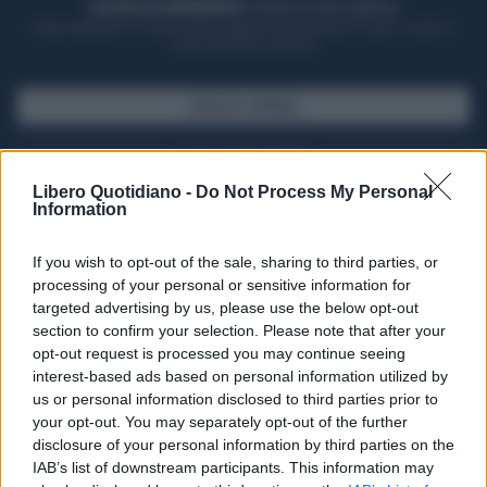
ACQUISTA UN ABBONAMENTO
OTTIENI DEI SUPER VANTAGGI
Potrai sfogliare la rivista online, leggere tutte le edizioni locali, ricevere a
casa il giornale cartaceo
SFOGLIA IL GIORNALE
ACQUISTA ABBONAMENTO
Libero Quotidiano -
Do Not Process My Personal
Information
If you wish to opt-out of the sale, sharing to third parties, or
processing of your personal or sensitive information for
targeted advertising by us, please use the below opt-out
section to confirm your selection. Please note that after your
opt-out request is processed you may continue seeing
interest-based ads based on personal information utilized by
us or personal information disclosed to third parties prior to
your opt-out. You may separately opt-out of the further
Seguici su Google Discover
disclosure of your personal information by third parties on the
IAB’s list of downstream participants. This information may
Segui Libero Quotidiano su Google Discover