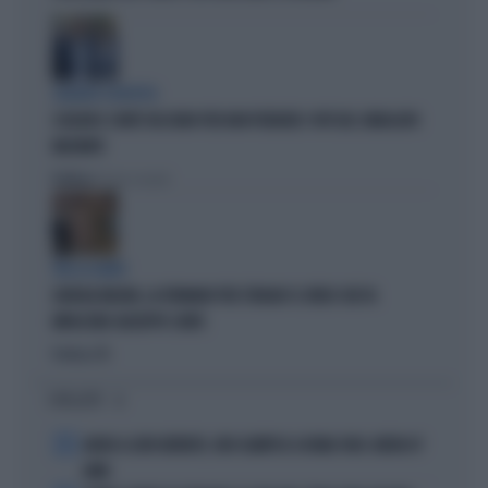
SILENZIO SOSPETTO
SCHLEIN E CONTE TACCIONO PER NON PERDERE I VOTI DEL SINDACATO
MILITANTE
Politica
di Pietro Senaldi
TRA LA GENTE
GIORGIA MELONI, LA FERMANO PER STRADA? IL VIDEO CHE FA
IMPAZZIRE GIUSEPPE CONTE
Politica
di
I PIÙ LETTI
1
ADDIO A LIVIO BERRUTI, ORO OLIMPICO A ROMA 1960: AVEVA 87
ANNI