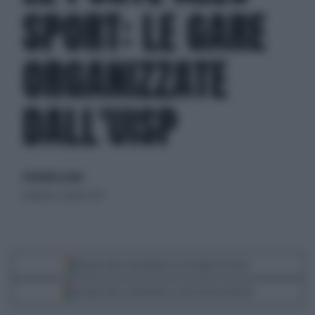
SPORT: LE GARE
ORGANIZZATE
DALL'UISP
di Davide Locano
domenica 7 aprile 2019
Segui Libero Quotidiano su Google Discover
Scegli Libero Quotidiano come fonte preferita