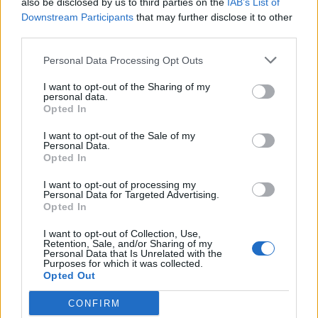
also be disclosed by us to third parties on the
IAB’s List of
Scegli Libero Quotidiano come fonte preferita
Downstream Participants
that may further disclose it to other
third parties.
SEZIONI
Personal Data Processing Opt Outs
I want to opt-out of the Sharing of my
SPETTACOLI
personal data.
Opted In
SCIENZA E TECH
I want to opt-out of the Sale of my
Personal Data.
Opted In
ALTRO
I want to opt-out of processing my
Personal Data for Targeted Advertising.
Opted In
I want to opt-out of Collection, Use,
Retention, Sale, and/or Sharing of my
Personal Data that Is Unrelated with the
Purposes for which it was collected.
Libero Shopping
Contatti
Pubblicità
Cookie policy
Privacy policy
Opted Out
Condizioni generali
Modello 231
Assistenza
Preferenze Privacy
CONFIRM