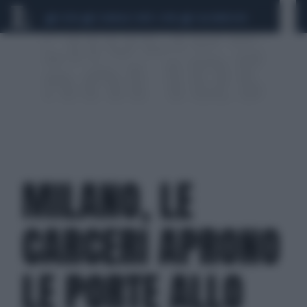
CEUTA
SCANDALO CONTE-COVID
CALCIOMERCATO
MILANO, LE
CARCERI APRONO
LE PORTE ALLO