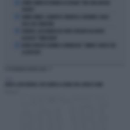
2
JANNIK SINNER FA TREMARE GLI ITALIANI: "NON SONO ANCORA
PRONTO"
3
JANNIK SINNER, CLAMOROSO: RINUNCIA A CINCINNATI, GIALLO
SULLE SUE CONDIZIONI
4
JUVENTUS, ALESSANDRO DEL PIERO STREGATO DAL NUOVO
ACQUISTO: "TANTA ROBA"
5
NOVAK DJOKOVIC FULMINA IL GIORNALISTA: "SINNER? CONOSCI GIÀ
LA RISPOSTA"
TI POTREBBERO INTERESSARE
SPORT
ADDIO A LIVIO BERRUTI, ORO OLIMPICO A ROMA 1960: AVEVA 87 ANNI
Redazione