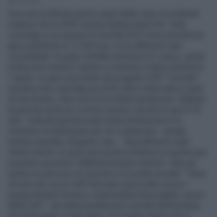
1' di lettura
Sono più di 500 gli sportivi ospiti delle case circondariali
milanesi che la UISP (Unione Italiana Sport Per Tutti)
coinvolge in occasione di Vivicittà 2019. Sono previste tre
gare podistiche di 12 KM l’una, in tre differenti case
circondariali. Si parte a Bollate domenica 31 marzo, quindi
al Beccaria venerdì 2 aprile e si termina a Opera domenica
7 aprile. Le gare sono parte del progetto UISP “Vivicittà”,
iniziativa che coinvolge più di 60 città in tutta Italia e quasi
20 nel mondo, oltre a più di 24 istituti penitenziari. Migliaia
di persone unite per correre insieme, perché lo sport è di
tutti. “L’attività sportiva negli istituti penitenziari è un
momento di distensione per chi vi partecipa – spiega
Antonio Iannetta, dirigente Uisp –. Specialmente negli
istituti minorili, lo sport può essere un’ottima occasione per
acquisire una prima “alfabetizzazione motoria”, oltre ad
essere un percorso di crescita e di riscatto sociale.” “Sono
29 anni che con la UISP facciamo sport nelle carceri –
spiega Renata Ferraroni, responsabile del progetto carceri
della UISP – gli istituti penitenziari coinvolti nell’iniziativa
più di 20 sparsi in tutta Italia, ma il nostro lavoro non si