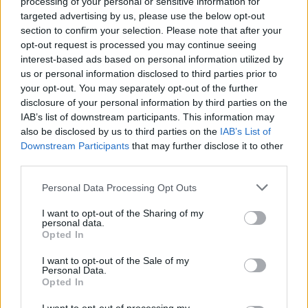
processing of your personal or sensitive information for
targeted advertising by us, please use the below opt-out
section to confirm your selection. Please note that after your
opt-out request is processed you may continue seeing
interest-based ads based on personal information utilized by
us or personal information disclosed to third parties prior to
your opt-out. You may separately opt-out of the further
Seguici su Google Discover
disclosure of your personal information by third parties on the
IAB’s list of downstream participants. This information may
Segui Libero Quotidiano su Google Discover
also be disclosed by us to third parties on the
IAB’s List of
Scegli Libero Quotidiano come fonte preferita
Downstream Participants
that may further disclose it to other
third parties.
SEZIONI
Personal Data Processing Opt Outs
I want to opt-out of the Sharing of my
SPETTACOLI
personal data.
Opted In
SCIENZA E TECH
I want to opt-out of the Sale of my
Personal Data.
Opted In
ALTRO