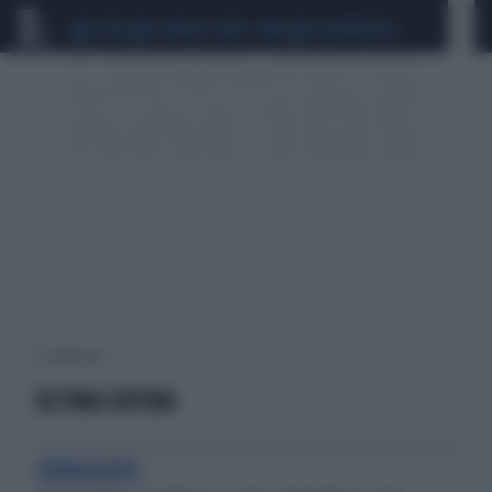
CEUTA
SCANDALO CONTE-COVID
CALCIOMERCATO
2 risultati per:
ULTIMA CATENA
CORAGGIOSI