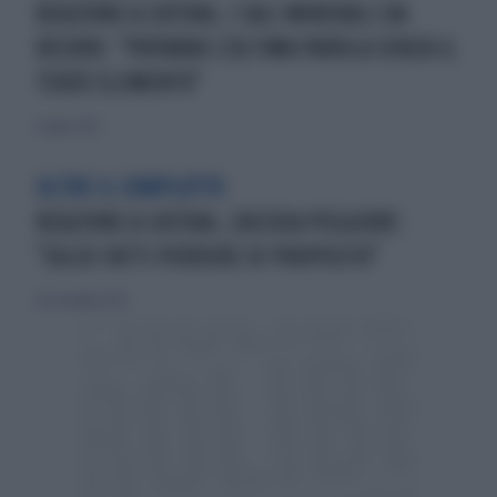
REAZIONE A CATENA, I SALI MINERALI DA
RECORD: "PROVANO L'ULTIMA PAROLA SENZA IL
TERZO ELEMENTO"
6 luglio 2024
OLTRE IL COMPLOTTO
REAZIONE A CATENA, L'ACCUSA PEGGIORE:
"SOLDI FATTI PERDERE DI PROPOSITO"
28 settembre 2023