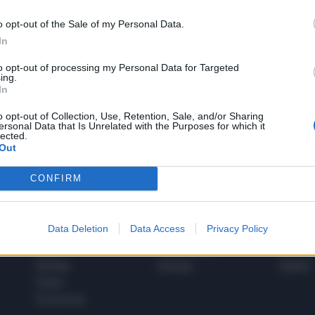
o opt-out of the Sale of my Personal Data.
In
1
to opt-out of processing my Personal Data for Targeted
ing.
In
 SUPER VANTAGGI
o opt-out of Collection, Use, Retention, Sale, and/or Sharing
S
ersonal Data that Is Unrelated with the Purposes for which it
e le edizioni locali, ricevere a casa il giornale cartaceo
lected.
Out
CONFIRM
SPETTACOLI
SCIENZA
Data Deletion
Data Access
Privacy Policy
Rissa Politica
Spettacoli
Alimen
Italia
Televisione
beness
Europa
Gossip
Salute
Esteri
Economia