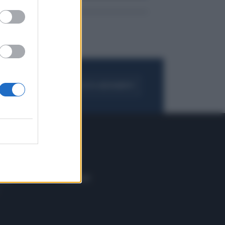
FOGLIA IL GIORNALE
ACQUISTA ABBONAMENTO
 E TECH
ALTRO
tazione e
Blog
ere
Podcast