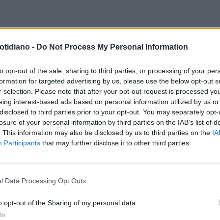
TI AMORI
CARLO VERDONE, LA
FUGA
CARLO VERDONE VA IN
otidiano -
Do Not Process My Personal Information
LTA: "TORNO AI FILM". DOPO
ESILIO: SI RIFUGIA A NIZZA PER
QUARTA STAGIONE...
COLPA DEL POLITICAMENTE
to opt-out of the sale, sharing to third parties, or processing of your per
formation for targeted advertising by us, please use the below opt-out s
CORRETTO
r selection. Please note that after your opt-out request is processed y
eing interest-based ads based on personal information utilized by us or
disclosed to third parties prior to your opt-out. You may separately opt-
losure of your personal information by third parties on the IAB’s list of
. This information may also be disclosed by us to third parties on the
IA
Participants
that may further disclose it to other third parties.
l Data Processing Opt Outs
LA COMMUNITY
o opt-out of the Sharing of my personal data.
In