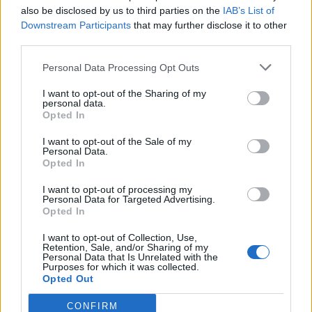
also be disclosed by us to third parties on the
IAB’s List of
Scegli Libero Quotidiano come fonte preferita
Downstream Participants
that may further disclose it to other
third parties.
SEZIONI
Personal Data Processing Opt Outs
I want to opt-out of the Sharing of my
SPETTACOLI
personal data.
Opted In
SCIENZA E TECH
I want to opt-out of the Sale of my
Personal Data.
Opted In
ALTRO
I want to opt-out of processing my
Personal Data for Targeted Advertising.
Opted In
I want to opt-out of Collection, Use,
Retention, Sale, and/or Sharing of my
Personal Data that Is Unrelated with the
Purposes for which it was collected.
Libero Shopping
Contatti
Pubblicità
Cookie policy
Privacy policy
Opted Out
Condizioni generali
Modello 231
Assistenza
Preferenze Privacy
CONFIRM