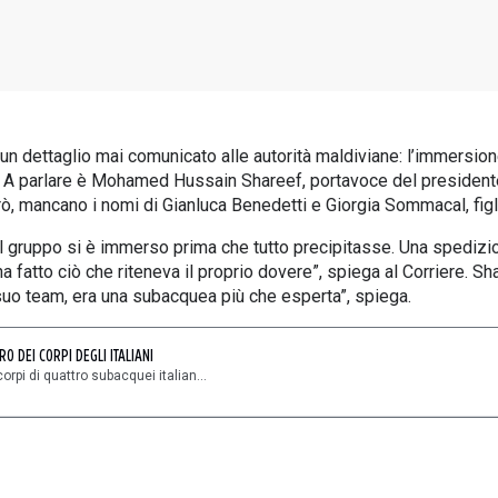
 dettaglio mai comunicato alle autorità maldiviane: l’immersione i
ldive. A parlare è Mohamed Hussain Shareef, portavoce del presi
rò, mancano i nomi di Gianluca Benedetti e Giorgia Sommacal, fig
 il gruppo si è immerso prima che tutto precipitasse. Una spedizi
e ha fatto ciò che riteneva il proprio dovere”, spiega al Corriere.
uo team, era una subacquea più che esperta”, spiega.
 DEI CORPI DEGLI ITALIANI
rpi di quattro subacquei italian...