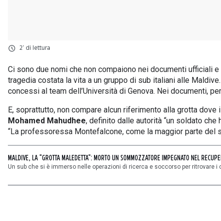
2' di lettura
Ci sono due nomi che non compaiono nei documenti ufficiali e un
tragedia costata la vita a un gruppo di sub italiani alle Ma
concessi al team dell’Università di Genova. Nei documenti, pe
E, soprattutto, non compare alcun riferimento alla grotta dove
Mohamed Mahudhee
, definito dalle autorità “un soldato ch
“La professoressa Montefalcone, come la maggior parte del s
MALDIVE, LA "GROTTA MALEDETTA": MORTO UN SOMMOZZATORE IMPEGNATO NEL RECUPERO
Un sub che si è immerso nelle operazioni di ricerca e soccorso per ritrovare i co