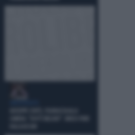
SPROVVEDUTO
GIUSEPPE CONTE, FIGURACCIA ALLA
CAMERA: "DOV'È MELONI?". IRRISO PURE
DALLA ASCANI