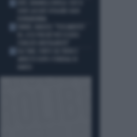
JUVE, RAVANELLI RIVELA: COSÌ SI
3
SONO LASCIATI SFUGGIRE GIGIO
DONNARUMMA
SINNER, NARGISO: "FISICAMENTE?
4
NO, ECCO PERCHÉ PUÒ ESSERSI
STANCATO MENTALMENTE"
IGLI TARE, FURTO SUL TRENO E
5
ARRESTO DOPO I FUNERALI DI
BARESI