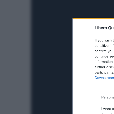
Libero Qu
If you wish 
sensitive in
confirm you
continue se
information 
further disc
participants
Downstream 
Persona
I want t