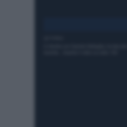
1' di lettura
In diretta con Daniele Battaglia, ha lanciat
tournée....Guarda il video su radio 105