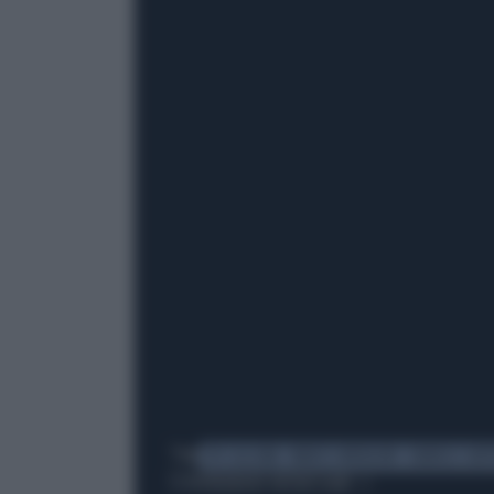
Tag
105-ALLUNA
MARCO-MENGONI
DANIELE-BAT
TI POTREBBERO INTERESSARE