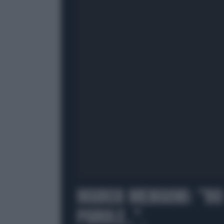
MARCO MENGONI: "HO 
PAROLE..".