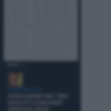
OPINIONI
COMMISSIONE COVID
FDI INFILZA GIUSEPPE CONTE: "FORSE
NON HA LETTO LA CONVOCAZIONE",
FIGURACCIA DEL GRILLINO