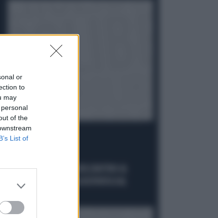
sonal or
ection to
ou may
 personal
out of the
 downstream
B’s List of
OMBRE
GIUSEPPE CONTE, QUELL'AIUTINO AL
SUOCERO: CHE COSA RISPUNTA DAL
PASSATO