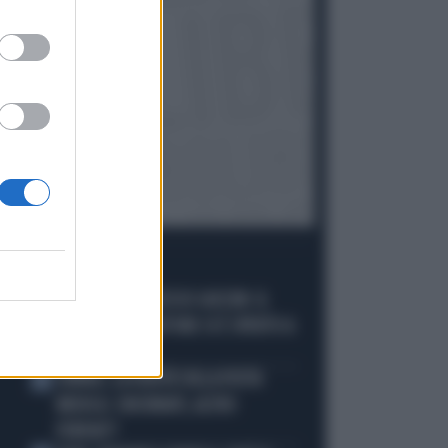
I PIÙ LETTI
È MORTO FRANCESCO GUCCINI: IL
1
GRANDE CANTAUTORE SI È SPENTO A
86 ANNI
SINNER, LA VERITÀ SULLA VISITA
2
MEDICA: CINCINNATI, ALTRO
FORFAIT?