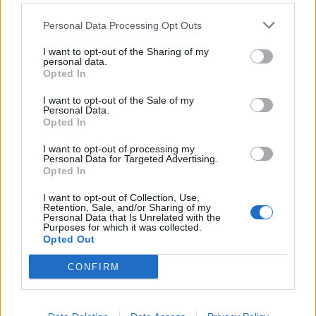
SEZIONI
Personal Data Processing Opt Outs
I want to opt-out of the Sharing of my
SPETTACOLI
personal data.
Opted In
SCIENZA E TECH
I want to opt-out of the Sale of my
Personal Data.
Opted In
ALTRO
I want to opt-out of processing my
Personal Data for Targeted Advertising.
Opted In
I want to opt-out of Collection, Use,
Retention, Sale, and/or Sharing of my
Personal Data that Is Unrelated with the
Purposes for which it was collected.
Libero Shopping
Contatti
Pubblicità
Cookie policy
Privacy policy
Opted Out
Condizioni generali
Modello 231
Assistenza
Preferenze Privacy
CONFIRM
Editoriale Libero S.r.l. - Sede Legale: Via dell’Aprica 18, 20158 Milano -
Registro Imprese di Milano Monza Brianza Lodi: C.F. e P.IVA 06823221004 -
R.E.A. Milano n. 1690166 Cap. Soc. € 400.000,00 i.v.
Tutti i diritti riservati - ISSN (sito web): 2531-6370