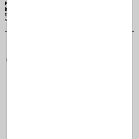
PRENOTANO AL RISTORANTE E NON SI PRESENTANO: PER COSA VENGONO
DENUNCIATI, CAMBIA TUTTO
Da oggi, forse, chi ha l'abitudine di prenotare un tavolo al ristorante anche
solo "per sicurezza" e poi n...
Tag
TRUFFA
WHATSAPP