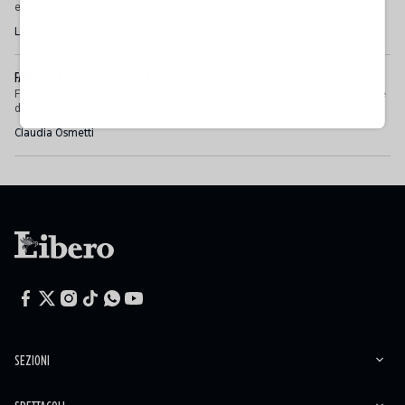
ex fidanzato Alessio Tucci, 18 anni, che nascose...
Lucia Esposito
FAMIGLIA NEL BOSCO, LO SCHIAFFO DI FERRAGOSTO: FIGLI SEPARATI DAI GENITORI
Fate presto, fate in fretta. Sono già passati 259 giorni da quel 20 novembre
del 2025 che ha scombussolato l&rsqu...
Claudia Osmetti
SEZIONI