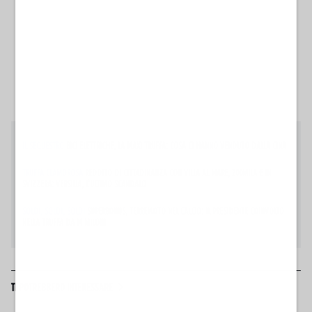
IL SEQUESTRO
BICI ELETTRICHE, LA MAXI TRUFFA: COSA CI HANNO VENDUTO DALLA CINA
TRUFFA CLAMOROSA
REDDITO DI CITTADINANZA CON VILLA AL MARE, 200MILA € IN
SVIZZERA: VERSILIA, L'ULTIMO SCANDALO
SOLDI, SOLDI, SOLDI
SUPERBONUS, TERREMOTO NEL CALCIO: IL PRESIDENTE COINVOLTO
NELLA TRUFFA DA 14 MILONI
TI POTREBBERO INTERESSARE