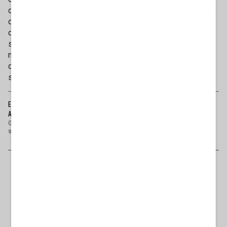
compenso a chi fa determinate cose, come mettere like su
delle precise pagine social. A quel punto, una volta
conquistata la fiducia del soggetto, lo si spinge a investire,
su piattaforme di trading, somme di denaro sempre
maggiori con la promessa di guadagni facili. In realtà, poi,
quando si raggiunge una somma considerevole, i criminali
spariscono con il loro tesoro.
ENRICO VANZINA, MOGLIE DERUBATA IN CASA: "BUONGIORNO, CARABINIERI. MI
APRA"
Guai a casa Vanzina. Federica Burger 85 anni, moglie del regista e
sceneggiatore Enrico Vanzina, è stata truffata...