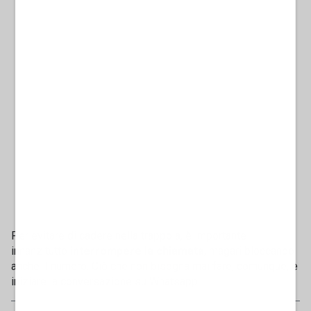
Per evitare di cadere nella trappola, è importante
innanzitutto
interrompere la chiamata
, magari bloccando
anche il numero. Ciò che non bisogna mai fare, comunque, è
iniziare la conversazione su Whatsapp.