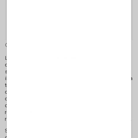
1' di lettura
L'ultima truffa arriva da
Whatsapp
. Sempre più persone, in
questi giorni, stanno ricevendo una telefonata in cui si
sente una voce registrata che dice: "Ciao, abbiamo ricevuto
il tuo curriculum" Si tratta di una Online Recruitment Scam, la
truffa del reclutamento (lavorativo) online. Nulla di reale,
ovviamente. Solo un raggiro. Nonostante la chiamata arrivi
da un prefisso italiano, +39, a far venire qualche dubbio
dovrebbe essere il fatto che provenga da una voce
registrata. "Aggiungi questo numero su WhatsApp e
riceverai 5 euro", si sente ancora nel corso della telefonata.
Se si fa come detto, spiega il
Corriere della Sera
, si entra in
contatto con una finta società che promette di offrire un