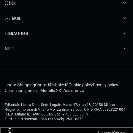
SEZIONI
SPETTACOLI
SCIENZA E TECH
ALTRO
Libero Shopping
Contatti
Pubblicità
Cookie policy
Privacy policy
Condizioni generali
Modello 231
Assistenza
Editoriale Libero S.r.l. - Sede Legale: Via dell’Aprica 18, 20158 Milano -
Registro Imprese di Milano Monza Brianza Lodi: C.F. e P.IVA 06823221004 -
R.E.A. Milano n. 1690166 Cap. Soc. € 400.000,00 i.v.
Tutti i diritti riservati - ISSN (sito web): 2531-6370
Change Privacy