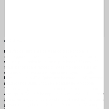
3' di lettura
La truffa dei
finti sms da ATM
colpisce ancora. Il
messaggio è sempre lo stesso: "Informa ATM informa
errore tap out salda le spese di gestione (1,50) entro 30
minuti per bloccare l'addebito massimo
clicca sul link
".
Aprendolo si arriva su una pagina con "layout del tutto
identico a quello ATM. Quindi non ho avuto dubbi", racconta
all'Adnkronos Giulia, una 29enne caduta nella trappola.
"Sono stata ingenua e in un primo momento me ne sono
vergognata. Poi però ho capito che purtroppo tutti, non solo
gli anziani, possono restare vittime del phishing", spiega la
giovane donna, che dalla Sicilia si è spostata a Milano per