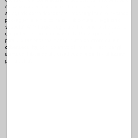
sui canali social (con contenuti su Instagram e X),
spiegando come riconoscere i messaggi falsi e invitando i
passeggeri a non cliccare sui link contenuti negli sms
sospetti". ATM ha già "segnalato il fenomeno alle autorità
competenti e sporto denuncia alla Polizia postale". In
parallelo l'azienda "ha messo in atto
contromisure di
cybersecurity
, con l'obiettivo di limitare i rischi per gli
utenti, contribuendo alla disattivazione del link utilizzato
per la truffa".