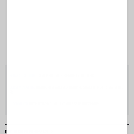
SGUARDO AL FUTURO
SE AL POLICLINICO OPERANO ANCHE I ROBOT
CORSA MENEGHINA
MILANO, PIERFRANCESCO MAJORINO SPAVENTATO DAI DISASTRI DEL
PD
IL COMMENTO
LUTTO CITTADINO, MA IN COMUNE SE NE INFISCHIANO...
TI POTREBBERO INTERESSARE