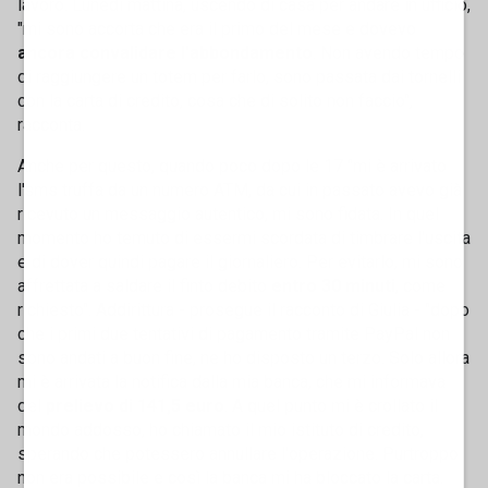
lavoro. Lunedì mattina, uscendo di casa per andare in ufficio,
"mi sono accorta che era il primo del mese e dovevo
ancora convalidare l'abbondamento
. Non avendo tempo
di raggiungere un totem per farlo, sono passata dai tornelli
con la carta di credito, cosa che di solito non faccio",
racconta.
Anche per questo, quando poco dopo le 17 "mi è arrivato
l'sms truffa da un numero ATM, da cui in passato avevo già
ricevuto un messaggio autentico, mi sono fidata. In quel
momento ho temuto di essermi scordata di timbrare l'uscita
e di dover quindi pagare il giornaliero. Per evitarlo, mi sono
affrettata a saldare il finto debito
entro 30 minuti
, come
richiesto". Addirittura - prosegue il racconto di Giulia - "dopo
che i primi due tentativi di pagamento tramite PayPal non
sono andati a buon fine, ne ho disposto un terzo. Solo allora
mi è arrivata la notifica dalla mia banca, che mi informava
del
prelievo di 141,5 euro
. A quel punto mi è crollato il
mondo addosso, ho chiamato il mio istituto di credito,
sperando che potessero annullare l'operazione. Purtroppo
non era possibile e così la banca mi ha bloccato la carta.