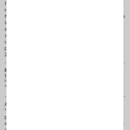
Peccato che io sia cliente di una filiale siciliana, quindi ora
mi ritrovo a Milano, senza carta di credito e senza soldi.
Non ho potuto pagare l'affitto e non posso neanche ricevere
lo stipendio. Devo arrangiarmi per sopravvivere, finché non
avrò tempo di scendere a casa e rifare la carta. E tra le
spese del viaggio e i soldi che mi hanno fregato,
quest'estate rischio di dover rinunciare alle vacanze. Tutto
per un unico clic
fatto sovrappensiero
", si lamenta la
29enne, decisa a denunciare.
BANCOMAT, LA TRUFFA DELLA RICEVUTA STAMPATA: COME TI FREGANO TUTTO ALLO
SPORTELLO
Non c'è davvero limite alla fantasia criminale dei truffatori: il bancomat è
uno dei luoghi più...
Anche ATM si è già mossa contro la truffa dei finti sms.
"Per contrastare il
tentativo di phishing
che sfruttava il
proprio nome, a partire dal 10 aprile" l'azienda fa sapere di
aver "messo in campo una serie di interventi: ha informato i
clienti con una comunicazione dedicata sul sito, sull'app e