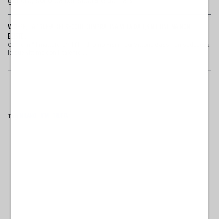
genere, sono da considerare dei falsi.
VARESE, LA TRUFFA DEL SECOLO: COMPRA UNA VILLA DA 1,3 MILIONI. MA NON
ESISTE...
Come in “Il mattatore”, il film di Dino Risi in cui Vittorio Gassman seduceva
le sue vittime con il talento ...
Tag
MILANO
ATM
TRUFFA