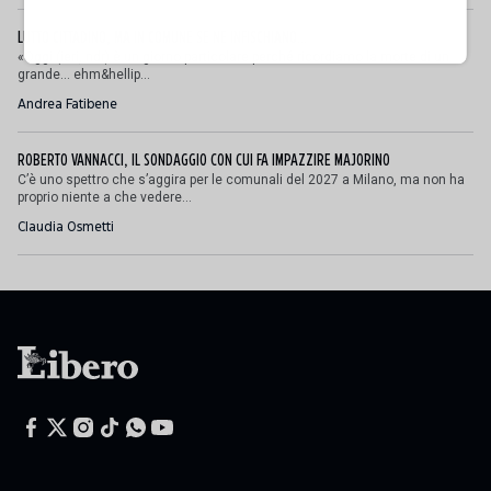
LUTTO CITTADINO, MA IN COMUNE SE NE INFISCHIANO...
«Oggi (ieri, ndr) è un giorno particolare perché ricordiamo la morte di un
grande… ehm&hellip...
Andrea Fatibene
ROBERTO VANNACCI, IL SONDAGGIO CON CUI FA IMPAZZIRE MAJORINO
C’è uno spettro che s’aggira per le comunali del 2027 a Milano, ma non ha
proprio niente a che vedere...
Claudia Osmetti