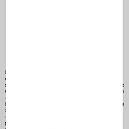
Da quanto apprende l'Adnkronos sono già stati
disattivati
due link falsi
, quello arrivato per messaggio a Giulia
sarebbe un nuovo indirizzo, che la 29enne ha già contribuito
a segnalare. Quello che le sta più a cuore, però, è mettere in
guardia gli altri utenti, soprattutto quelli giovani, che - come
lei fino a pochi giorni - pensano di essere immuni alle truffe
online: "State attenti, non agite d'istito e piuttosto fate una
chiamata prima". ATM precisa anche di
non sollecitare
pagamenti via messaggio
. Quindi, tutti gli sms di questo