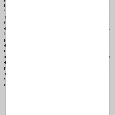
rappresentano una deriva un po' assurda che ricorda periodi
bui della nostra storia». A dirlo è Ivan Grieco, inviato di
“Pulp Podcast” - condotto da Fedez e Mr. Marra - a cui è
stato negato l’accredito alla convention di Futuro Nazionale.
Grieco aveva denunciato sui social l’accaduto: «Si tratta di
episodi abbastanza gravi, al di là delle simpatie o antipatie.
Ha deciso di non farmi entrare con la scusa che avevo
partecipato ad un evento di Rizzo con la bandiera europea
e dell’Ucraina per una manifestazione pacifica», ha
ricostruito Grieco secondo cui il generale si sarebbe
indispettito anche per le troppe domande su Medio Oriente
e Ucraina che Grieco gli aveva sottoposto durante il suo
programma online “La Miniera”. Lui però non si dà per vinto:
«Prima o poi dovrà tornare ad un comizio pubblico e spero
tanto che in quell’occasione non sfuggirà alle mie
domande».