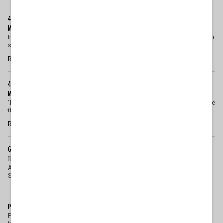
4 DI SERA, VERDERAMI INCHIODA LA SINISTRA: "CHI HA RESO L'ITALIA UN HUB DI
MIGRANTI"
Immigrazione, Spagna, Italia ed Europa. Francesco Verderami, ospite a 4 di
sera su Rete 4, ha spiegato come negli anni l...
Redazione
4 DI SERA, VITTORIO FELTRI AZZERA PEDRO SANCHEZ: "SE FOSSI IN GIORGIA
MELONI..."
"Deve andare a farsi benedire questo tizio, che non sappiamo neanche che
tipo di patti si possano fare con lui. Noi...
Redazione
GASSMANN PRENDE IN GIRO MELONI? "LI HANNO PRESI TUTTI! NOI SALVI", VIENE
TRAVOLTO
Alessandro Gassmann interviene con ironia sulla tensione tra Italia e
Spagna nata dalla crisi migratoria di Ceuta e dai ...
PATRIZIA REGGIANI È IN TERAPIA INTENSIVA: L'IPOTESI SUL MALORE
Paura per Patrizia Reggiani, 77 anni, colta da un malore mentre si trovava