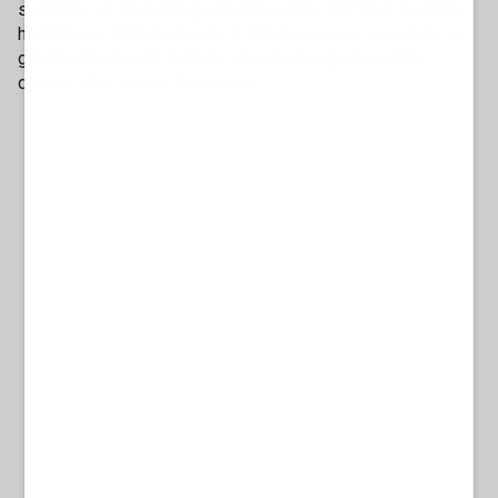
secondo i principi del giusto processo. Zambelli, peraltro,
ha anche un altro processo in Patria, per aver inseguito un
giornalista con una pistola. «Aveva un regolare porto
d’armi», dice ancora Sammarco.