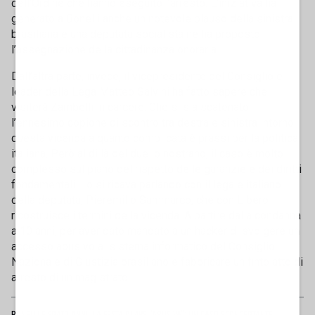
dell’Ordine che hanno eseguito l’arresto. L’iniziativa ha
generato a Bonelli anche un notevole plauso della sinistra
brasiliana e una deputata socialista ne ha proposto
l’assegnazione della cittadinanza onoraria.
Dall’altra parte, invece, il vicepresidente del Consiglio e
leader della Lega Matteo Salvini ha fatto sapere che
visiterà Zambelli in carcere. Che si sia scatenato
l’ennesimo copione di scontro tra destra e sinistra intorno
questa vicenda alquanto complicata è prassi per la politica
italiana. Però al di là del duello nostrano, il caso è molto
complesso sul piano del rispetto delle garanzie e dei diritti
fondamentali. Lo si ricava parlando con il legale italiano
della deputata, Pieremilio Sammarco, che con Libero
ricostruisce i termini della vicenda. A partire dalla condanna
a 10 anni, per aver dato mandato a un hacker di svolgere un
accesso abusivo al sistema informatico del Consiglio
Nazionale di Giustizia brasiliano e fabbricare un finto atto di
arresto di un magistrato.