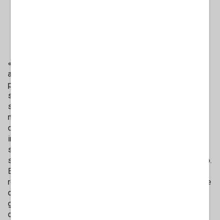
«Durante la campagna elettorale di due anni fa, le si è
avvicinato un uomo, poi rivelatosi un giornalista, che l’ha
pesantemente insultata, le ha sputato in faccia, ha
spintonato violentemente il figlio che era con lei, e dunque
sentendosi minacciata ha estratto l’arma». Ritornando sul
motivo di detenzione in Italia, anche volendo dubitare che
quello condotto in Brasile sia stato un processo politico, è
impossibile ignorare le anomalie in giudizio. Ora le partite
sono due, da un lato la revoca delle misure cautelari, su cui
sul giudice italiano si pronuncerà il prossimo tredici agosto.
E poi c’è l’estradizione. «Nel trattato tra Italia e Brasile che
regola l’estradizione», spiega Sammarco, «si stabilisce che
quando un processo non si è celebrato con le dovute
garanzie, con il rispetto dei diritti fondamentali
dell’imputato, l’autorità dello stato destinatario della