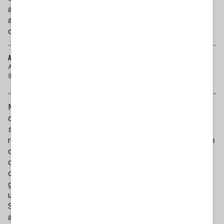
atto del genere è del tutto surreale, non avrebbe avuto
alcun senso. È una persecuzione politica verso chi si
oppone a Lula».
ALBANIA, SINISTRA E TOGHE ESULTANO: TORNA IL RISCHIO INVASIONE
Avanti, migranti: in Italia c’è posto per tutti o quasi, così hanno deciso i
giudici della Corte di ...
Ma c’è un altro aspetto che risulta, con i nostri canoni del
diritto, alquanto inaccettabile. «A condannare Zambelli è
stato lo stesso de Moraes, dunque la vittima del presunto
reato», spiega Sammarco. «De Moraes non solo è il giudice
che ha emesso la sentenza, ma è anche colui che ha
dichiarato irricevibile l’appello e ha chiesto l’esecuzione
della sentenza». Alla faccia, dunque, della terzietà del
giudice. «Come può la vittima del reato essere giudice di
una vicenda che lo colpisce in prima persona?», si chiede
Sammarco che assiste la deputata brasiliana insieme
all’avvocato Giuseppe Bellomo. Domanda legittima,