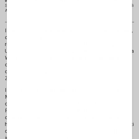
BONELLI E FRATOIANNI, LA FESTA DI AVS "ABUSIVA": UN CASO SCONCERTANTE
Suona quasi come una dichiarazione d’amore quella del vicecapogruppo di
Avs alla Camera, Marco Grimaldi, nei confr...
Il magistrato, tenete bene a mente, è Alexandre de Moraes,
considerato tra gli uomini più potenti del Brasile e di
recente destinatario di gravi sanzioni da parte degli Stati
Uniti sulla base della legge Magnistsky. L’accusa mossa da
Washington? «Essere responsabile di una campagna
oppressiva di censura, detenzioni arbitrarie che violano i
diritti umani e indagini politicizzate». Ma torniamo a
Zambelli.
Il documento falso sarebbe un atto in cui il giudice de
Moraes arresta se stesso. Un’assurdità, che comunque è
costata a Zambelli la condanna a 10 anni di carcere.
Peraltro, argomenta Sammarco, «Non c’è nessuna prova
oggettiva che testimonia il mandato di Zambelli a questo
hacker. Si conoscevano in passato, ma non avevano contatti
da tempo. Questo atto falso le è stato mandato dal pirata
informatico nella mail, che lei non ha neanche aperto. Un