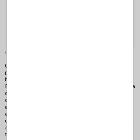
3' di lettura
C’è un caso che suona secondario nel novero del confronto
pubblico italiano: è quello di Carla Zambelli, parlamentare
brasiliana, esponente del partito dell’ex presidente
Bolsonaro. È detenuta a Roma, a Rebibbia: dopo esser stata
condannata a 10 anni nel suo Paese, era ricercata
dall’Interpol ed è stata arrestata in Italia, dove era arrivata
avendo la doppia cittadinanza. La vicenda intreccia un po’
anche il dibattito di casa nostra. Già, perché il coportavoce
dei Verdi Angelo Bonelli, come da lui stesso raccontato sui
social, dopo aver saputo l’indirizzo in cui la donna si
trovava nella Capitale ha provveduto ad avvisare le Forze