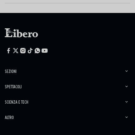
SEZIONI
SPETTACOLI
SCIENZA E TECH
ALTRO