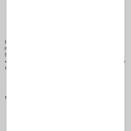
Insomma, potremmo continuare (i dem inginocchiati per la
morte di George Floyd, ad esempio...), ma ci siamo capiti.
Se usare un caso di cronaca a scopo politico è fare
«sciacallaggio», allora sullo «sciacallaggio» i compagni non
sono secondi a nessuno...
Tag
MATTEO SALVINI