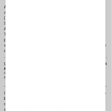
A dare dello «sciacallo» al vicepremier sono stati, in ordine
sparso, Nicola Fratoianni (leader di Avs), Carlo Calenda
(leader di Azione), Riccardo Magi (segretario di +Europa),
Stefano Vaccari (Pd), Peppe De Cristofaro (Avs),
Alessandra Moretti (Pd), Luca Boccoli (Avs), Pasquale
Tridico (Movimento Cinque Stelle), Piero De Luca (Pd) e
probabilmente pure qualcun altro... E poi l’informazione
vicina alla sinistra, da Andrea Scanzi alle inevitabili vignette
di Repubblica...
SE LA SINISTRA ATTACCA SALVINI PER NASCONDERE IL FALLIMENTO DELLA SUA IDEA DI
ACCOGLIENZA
Il facciatollismo della sinistra italiana è stato smascherato tra il
pomeriggio di sabato 16 maggio 2026 e la gio...
Il problema è un po’ sempre lo stesso. Da quelle parti sono
bravissimi a indignarsi e a dare lezioni di moralità, incuranti
di quello che hanno fatto loro per primi. Per dire. Sabato
scorso, fino a pochi minuti prima dell’attentato, l’intero