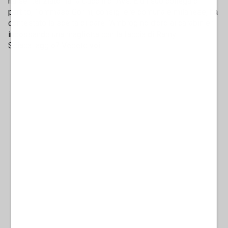
ha sentenziato Ilaria Cucchi di Avs. E un suo collega di
partito, Tommaso Gorini, consigliere comunale milanese, ha
contestato la scelta di dare l’Ambrogino d’oro ai carabinieri
indossando una maglietta con la faccia di Ramy...
Sciacallaggio? Vedete voi...