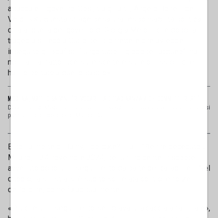
attaccare il governo. Così, tra gli altri, Angelo Bonelli dei
Verdi: «Su questa strage pesa una responsabilità politica
chiara, quella del governo di Giorgia Meloni, che dopo la
tragedia si recò a Cutro per promettere che avrebbe
inseguito gli scafisti “lungo tutto il globo terracqueo” ma
non ha mai fatto luce sulle scelte e sulle omissioni che
hanno portato a quel disastro».
MODENA, MATTEO SALVINI: "REVOCARE LA CITTADINANZA A CHI COMMETTE REATI"
Dopo i fatti di Modena, in cui Salim El Koudri ha travolto con l’auto numerosi
passanti ferendone otto, Matteo Sal...
E poi la morte di Ramy, ricordate? Era il 19enne deceduto a
Milano, il 24 novembre 2024, per un incidente in scooter
avvenuto dopo un inseguimento da parte dei carabinieri. Nel
dubbio, la sinistra si è subito schierata contro le forze
dell’ordine, come fa abitualmente.
«Più che un inseguimento sembrava una caccia all’animale»,