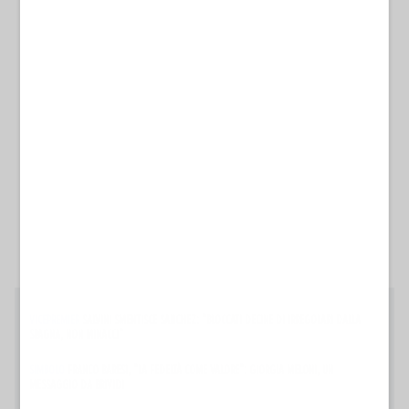
VICEPREMIER
SALVINI SMENTISCE SANCHEZ: "BLOCCATI DECINE DI IRREGOLARI DALLA
SPAGNA, NON MINACCI"
SIMBOLO
FRANCO BARESI, "LA FEDELTÀ COME VALORE": GIORGIA MELONI, UN
MESSAGGIO DA BRIVIDI