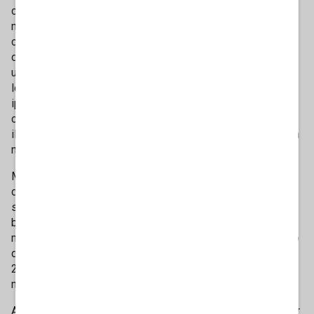
campo largo stava attaccando il governo per una neonata
morta per ipotermia dopo essere sbarcata a Lampedusa
con la mamma. La Meloni si accanisce contro le Ong, ha
detto ad esempio Laura Boldrini, incurante «del costo
umano di tutto questo. I morti in mare sono aumentati e tra
loro ci sono anche bambini, come la piccola morta per
ipotermia a Lampedusa in conseguenza della traversata. È
così che agisce una “madre cristiana” quando governa?». E
il deputato dem Matteo Orfini: «A Lampedusa è arrivata una
neonata di un mese morta tra le braccia della madre.
Ma evidentemente questo non è un problema per Giorgia,
donna, madre cristiana». Ecco, qui, due esempi di
sciacallaggio democratico che non fa indignare le anime
belle e nemmeno i vignettisti di Repubblica. Ci
mancherebbe... Restando in tema, c’è poi il caso clamoroso
della tragedia di Cutro, il naufragio avvenuto il 26 febbraio
2023, nel mar Ionio, in cui morirono 94 persone, inclusi 35
minori.
Anche queste vittime sono state usate dal campo largo per