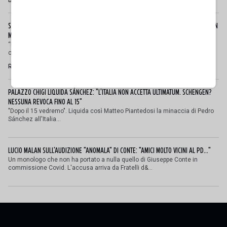
Brunella Bolloli
SALVINI SMENTISCE SANCHEZ: "BLOCCATI DECINE DI IRREGOLARI DALLA SPAGNA, NON
MINACCI"
“Il premier spagnolo farebbe miglior figura a tacere e a controllare i suoi
confini invece di minacciare il govern...
Redazione
PALAZZO CHIGI LIQUIDA SÁNCHEZ: "L'ITALIA NON ACCETTA ULTIMATUM. SCHENGEN?
NESSUNA REVOCA FINO AL 15"
"Dopo il 15 vedremo". Liquida così Matteo Piantedosi la minaccia di Pedro
Sánchez all'Italia...
LUCIO MALAN SULL'AUDIZIONE "ANOMALA" DI CONTE: "AMICI MOLTO VICINI AL PD..."
Un monologo che non ha portato a nulla quello di Giuseppe Conte in
commissione Covid. L'accusa arriva da Fratelli d&...