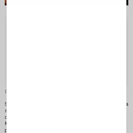
3' di lettura
Salvini? Uno «sciacallo». È questo il nuovo tormentone della
sinistra. Il leader della Lega, secondo i compagni, avrebbe
cavalcato un caso di cronaca, quello dell’auto sulla folla a
Modena, per alimentare la paura dei migranti e cercare di
prendere qualche voto.