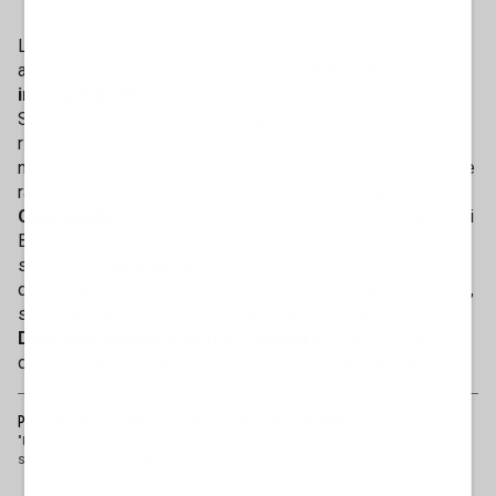
L'uscita di Bettini ha suscitato reazioni di sgomento di
alcuni esponenti del Pd. "Quando dà
patenti di
incompatibilità
sulla politica estera, Bettini parla di sé?
Sembrerebbe di sì, visto che oggi il Pd presenta una
risoluzione in cui ribadisce che l'ingresso dell'Ucraina
nell'Ue è una scelta strategica di fondo che non può essere
rallentata", il commento sui social della dem
Lia
Quartapelle
. "Penso l'opposto, ovviamente, delle parole di
Bettini sull'Ucraina consegnate oggi al
Corriere
- ha
spiegato
Filippo Sensi
. L'opposto. E un Pd che seguisse
questa agenda filorussa, che equivoca le stragi con Puskin,
sarebbe una follia e un errore esiziale che non avverrà.
Dovrebbe passare sul mio cadavere
". Frasi che la
dicono lunghissima sull'aria che si respira al Nazareno...
PINA PICIERNO LIQUIDA IL PD: "NESSUN MARGINE PER CAMBIARE LE COSE"
"Un conto è il disagio e un altro conto è la divergenza. E la settimana
scorsa, quando ho visto gli i...