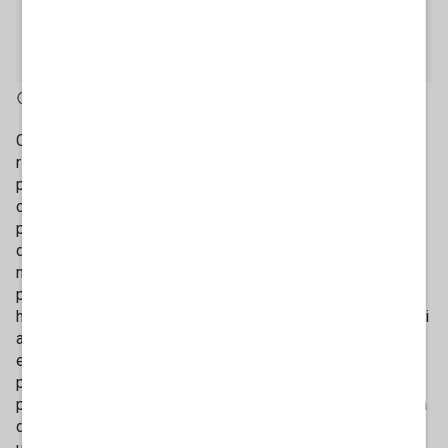
2' di lettura
Chi pensava che l'addio di
Pina Picierno
al Pd bastasse a
ricompattare il Nazareno si sbagliava di grosso. L'ultima
polemica ha visto come protagonista
Goffredo Betttini
che, in un'intervista al
Corriere della Sera
, ha parlato di
politica estera. In particolare, sul possibile ingresso
dell'Ucraina in Ue e sui rapporti tra Europa e Russia che, al
momento, sono ai minimi storici. "In prospettiva vedo la
possibilità dell'ingresso dell'Ucraina nella Ue con favore -
ha spiegato -. Ma il processo sarà inevitabilmente lungo. Di
anni. L’Ucraina non corrisponde a criteri fondamentali per
entrare nell’Unione Europea. Sventolare la questione oggi
per motivi propagandistici, rischia di non aiutare l’esito
positivo. Oggi la priorità dell’Europa è prendere un’iniziativa
di pace, istituzionale e unitaria, che al sostegno all’Ucraina