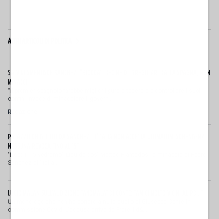
ALTRI ARTICOLI DI POLITICA
SALVINI SMENTISCE SANCHEZ: "BLOCCATI DECINE DI IRREGOLARI DALLA SPAGNA, NON
MINACCI"
“Il premier spagnolo farebbe miglior figura a tacere e a controllare i suoi
confini invece di minacciare il govern...
Redazione
PALAZZO CHIGI LIQUIDA SÁNCHEZ: "L'ITALIA NON ACCETTA ULTIMATUM. SCHENGEN?
NESSUNA REVOCA FINO AL 15"
"Dopo il 15 vedremo". Liquida così Matteo Piantedosi la minaccia di Pedro
Sánchez all'Italia...
LUCIO MALAN SULL'AUDIZIONE "ANOMALA" DI CONTE: "AMICI MOLTO VICINI AL PD..."
Un monologo che non ha portato a nulla quello di Giuseppe Conte in
commissione Covid. L'accusa arriva da Fratelli d&...