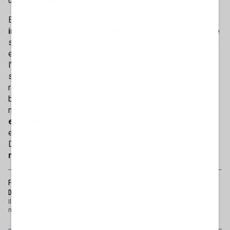
unisca la
ripartenza di un dialogo con la Russia
".
E ancora: "Zelensky è disposto a parlare con Putin.
Cosa
impedisce a noi di fare altrettanto?
Invece di alimentare
scenari di guerra va pensato un equilibrio di pace realistico
e giusto per l’Ucraina, nell’ambito di una sicurezza per
l’Europa, per la Russia e per tutto quel grande territorio e
spazio politico circostante. Nella conferenza di Helsinki si
ragionò a questa altezza. Considerare la Russia asiatica e
barbarica per sua natura, la spinge ancor di più verso un
nazionalismo autocratico. La Russia è
parte della storia
europea
. Serve all'Europa, alla sua stabilità e alla sua
economia. E poi, altro che asiatici: Puskin, Gogol,
Dostoevskij hanno capito, più di ogni altro,
l'ombra della
modernità occidentale
".
FOGGIA, IL PRIMO SINDACO DEL CAMPO LARGO? FINISCE IN DISGRAZIA: PERCHÉ SI
DIMETTE
Il primo esperimento di campo largo in ambito amministrativo? Finisce
malissimo. A Foggia un terremoto ha devastato il C...