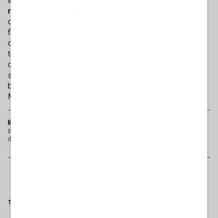
alla definizione delle strategie e allo sviluppo dell'
offerta
news di Mediaset
. "Mediaset per me è un punto di arrivo -
dichiara Infante - Ringrazio Pier Silvio Berlusconi per la
fiducia e per l'opportunità di entrare a far parte di una realtà
che rappresenta da sempre un punto di riferimento per la
televisione italiana. Affronto questa sfida con entusiasmo,
curiosità e con la voglia di mettere la mia esperienza al
servizio di nuovi progetti e nuove idee". A Milo Infante "il
benvenuto e l'augurio di buon lavoro da parte di tutta
Mediaset".
MILO INFANTE A MEDIASET? LA STRANA SMENTITA RAI: COSA NON TORNA
Il “giallo Infante” dentro o fuori da Mamma Rai si infittisce. All’indomani
dell’uscita di indis...
Tag
RAI
MILO INFANTE