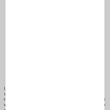
Lo comunica l'azienda in una nota. Il giornalista sarà da
subito al lavoro con il vertice aziendale per sviluppare
nuovi progetti editoriali e televisivi e avrà inoltre un ruolo di
vertice nell'area dell'informazione del Gruppo, contribuendo