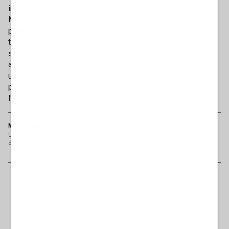
indiscrezioni però che erano state smentite da Viale
Mazzini. Nei corridoi Rai qualcuno ipotizzava che Infante
potesse trattare con l'azienda (che era pronta al rinnovo di
tutti i suoi programmi nei palinsesti della prossima
stagione) più per un cambiamento di contratto che per un
addio. Magari trasformare il suo contratto da dipendente in
una collaborazione esterna pluriennale, che gli avrebbe
permesso di sottrarsi al tetto retributivo. Poi invece
l'ufficialità dell'addio e dell'approdo a Mediaset.
MILO INFANTE, ADDIO RAI E SILURO FINALE: COME CHIUDE ORE 14
Un clamoroso addio alla Rai: Milo Infante lascia Viale Mazzini,
destinazione Mediaset. Questo è quanto rivela il ...