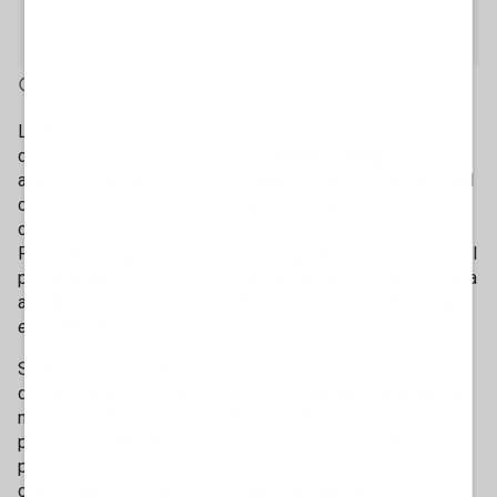
2' di lettura
La Rai, attraverso una nota, "comunica che si conclude la
collaborazione professionale con
Milo Infante
, in seguito
alla sua lettera di dimissioni formalizzata questa mattina al
capo del personale. Nel ringraziarlo per l'attività svolta nel
corso degli anni nelle strutture editoriali e produttive della
Rai, l'azienda gli rivolge i migliori auguri per il prosieguo del
proprio percorso professionale". Già nelle scorse ore si era
a lungo chiacchierato di un addio del conduttore di
Ore 14
e Ore 14 Sera
.
Sul tavolo - si vociferava - questioni legate al ruolo
dirigenziale di Infante che dal 2022 è anche vice direttore
nell'ambito della Direzione Approfondimento Rai. E in
particolare al fatidico tetto economico che per i dirigenti
pubblici è di 240mila euro annui, cifra
che Mediaset potrebbe superare agevolmente. Tutte