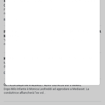
4 DI SERA, SENALDI AZZERA ANGELO BONELLI: "CON LUI AL GOVERNO FARÀ MENO
CALDO?"
Fa caldo, governo ladro. Le alte temperature di quest'estate stanno
mettendo a dura prova gli italiani. E qualcuno a...
Redazione
IN ONDA, MULÈ FRENA SUBITO TELESE SUL CASO-CONTE: "MA QUALE PROCESSO ALLA
NORIMBERGA?!"
"Non è che questa è la Norimberga dei vinti del Covid?". Luca Telese si
rivolge così a Gi...
MYRTA MERLINO, ADDIO MEDIASET (E ITALIA): CLAMOROSO, CON CHI HA FIRMATO
Myrta Merlino è pronta a tornare in tv. Ma l’ex conduttrice riparte
(formalmente) dall’estero. Dal pr...
Daniele Priori
CHI PASSA DALLA RAI A MEDIASET: ALTRO COLPACCIO DOPO INFANTE
Dopo Milo Infante è Monica Leofreddi ad approdare a Mediaset. La
conduttrice affiancherà l'ex vol...