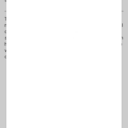
sconfitta del Milan contro l’...
Tre assenze pesanti, soprattutto sulle corsie esterne, in un
momento in cui il tecnico avrebbe bisogno di tutta la rosa al
completo. Resta da valutare
Christian Pulisic
, costretto a
saltare l'ultima gara per un
fastidio al gluteo
. Gli esami non
hanno evidenziato lesioni, ma lo staff medico e il giocatore
vogliono evitare
rischi inutili
anche in vista del Mondiale
con gli Stati Uniti.