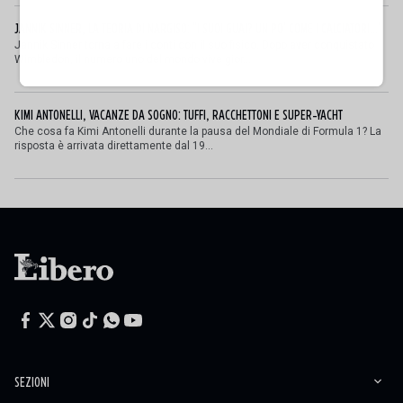
JANNIK SINNER, LA TEORIA DI NARGISO: "I SUOI GUAI? UN PO' COME I CALCIATORI..."
Jannik Sinner torna a fare i conti con il suo fisico. Dopo aver conquistato
Wimbledon, il numero uno del mondo vive gior...
KIMI ANTONELLI, VACANZE DA SOGNO: TUFFI, RACCHETTONI E SUPER-YACHT
Che cosa fa Kimi Antonelli durante la pausa del Mondiale di Formula 1? La
risposta è arrivata direttamente dal 19...
SEZIONI