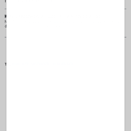
futuro europeo del club.
MILAN, CLAMOROSA SVOLTA: ECCO CHI ARRIVA AL POSTO DI ALLEGRI
Nel Milan che prova a restare agganciato alla zona Champions, il tema
della panchina è tornato centrale e si intr...
Tag
MILAN
ALEXIS SAELEMAEKERS
MILAN ATALANTA