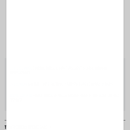
DITO DEFORMATO
FUNERALI BARESI, IL DITO "SPEZZATO" DI DIDA: IMMAGINI
IMPRESSIONANTI
DS DEL MILAN
IGLI TARE, FURTO SUL TRENO E ARRESTO DOPO I FUNERALI DI BARESI
ADDIO, CAPITANO
FRANCO BARESI, LA PIAZZA GREMITA FIGLIA DI UNA SCELTA CHE VALE
L'ETERNITÀ
TI POTREBBERO INTERESSARE