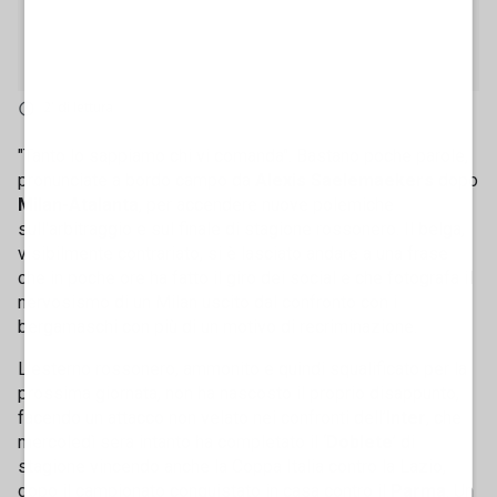
2' di lettura
"Tanto lo sappiamo chi vi comanda". Bastano poche parole,
pronunciate a bordo campo da
Alexis Saelemaekers
dopo
Milan-Atalanta
, per accendere nuove polemiche
sull'arbitraggio e sul finale di stagione rossonero. Il belga,
visibilmente contrariato, si è lasciato andare a una frase
che in poche ore ha fatto il giro dei social e che fotografa il
nervosismo di un Milan uscito dal confronto con i
bergamaschi con più di un motivo di recriminazione.
L'esterno rossonero, ammonito e quindi squalificato per la
prossima giornata, non ha nascosto il proprio disappunto,
facendo un attacco non velato nei confronti dell’
Inter
, che
mercoledì sera intanto ha completato il ‘
Doblete
’ di
stagione vincendo anche la Coppa Italia contro la Lazio,
dopo il campionato conquistato in casa contro il
Parma
. Un