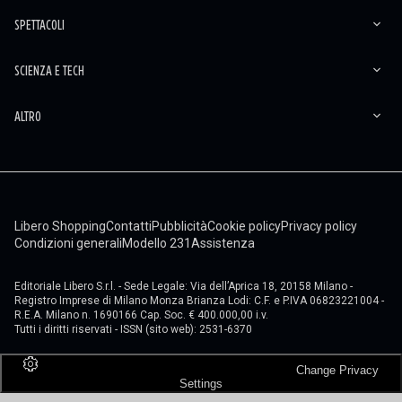
SPETTACOLI
SCIENZA E TECH
ALTRO
Libero Shopping
Contatti
Pubblicità
Cookie policy
Privacy policy
Condizioni generali
Modello 231
Assistenza
Editoriale Libero S.r.l. - Sede Legale: Via dell’Aprica 18, 20158 Milano -
Registro Imprese di Milano Monza Brianza Lodi: C.F. e P.IVA 06823221004 -
R.E.A. Milano n. 1690166 Cap. Soc. € 400.000,00 i.v.
Tutti i diritti riservati - ISSN (sito web): 2531-6370
Change Privacy
Settings