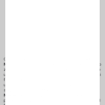
Chi sta provando invece ad accelerare i tempi è
Luka
Modric
. Il centrocampista croato, fermo per una frattura allo
zigomo, sta lavorando per tornare già a Genova indossando
una maschera protettiva. Un recupero che fino a pochi giorni
fa sembrava impossibile, ma che potrebbe trasformarsi in
una risorsa preziosa per una partita che vale un'intera
stagione. Per questo il Milan andrà in ritiro anticipato a
Milanello
a partire da giovedì. L'obiettivo è isolarsi e
preparare al meglio novanta minuti che possono decidere il