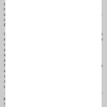
commento secco, pronunciato a caldo, che lascia intuire il
malcontento del belga e del gruppo per alcune decisioni
arbitrali e per una partita che ha complicato ulteriormente la
corsa del Diavolo verso la qualificazione alla prossima
Champions League
.
In casa Milan, del resto, la tensione è altissima. Il prossimo
appuntamento a Marassi contro il
Genoa
sarà decisivo. Per
il Milan vincere è l'unico risultato utile per restare
agganciato al treno delle prime quattro e continuare a
inseguire la Champions. Una mancata vittoria rischierebbe
invece di compromettere in modo quasi definitivo
l'obiettivo più importante della stagione. Allegri, però, dovrà
affrontare l’emergenza, considerando che saranno
sicuramente assenti
Pervis Estupiñán, Rafa Leão
e lo
stesso Saelemaekers, tutti fermati dal giudice sportivo
dopo le ammonizioni rimediate contro l'Atalanta.
PAOLO MALDINI, IGLI TARE GELA I TIFOSI DEL MILAN: "LA SITUAZIONE È COMPLICATA"
Igli Tare è stato il primo a presentarsi davanti ai microfoni dopo la pesante