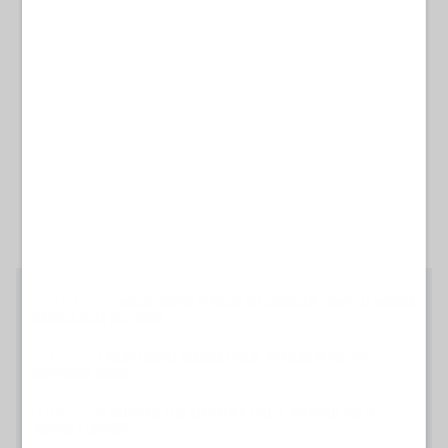
FUORI CONTROLLO
"MELONI CALPESTA LE REGOLE PER COMPIACERE TRUMP": LA MINISTRA
SPAGNOLA PASSA AGLI INSULTI
STOP-SCHENGEN
PEDRO SÁNCHEZ MINACCIA L'ITALIA: "VI DIAMO 48 ORE, POI
ADOTTEREMO MISURE"
LA TERZA FIGURA
NAZIONALE, ECCO GIANFRANCO ZOLA: IL SUO RUOLO. ORA LA
SQUADRA È COMPLETA