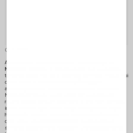
2' di lettura
Alla vigilia dell’amichevole contro il Lussemburgo, la
Nazionale italiana
si è ritrovata al centro di una piccola
tempesta social nata da un post tutto sommato innocuo. Sui
canali ufficiali è comparsa la scritta “
In viaggio
”,
accompagnata dalle immagini della squadra in partenza.
Niente di particolare, una semplice comunicazione di
routine, bastata però per accendere la rete. Fuori dall’Italia,
infatti, il post è stato letto in modo molto diverso. In tanti
hanno colto la palla al balzo per ironizzare sull’assenza
degli azzurri dai
prossimi Mondiali
, trasformando un
semplice aggiornamento logistico in una battuta collettiva.