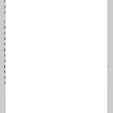
Il tono è quello classico dei social: veloce, tagliente,
spesso anche esagerato, ma capace di amplificare
qualsiasi cosa.
Il punto è che il contesto pesa più del messaggio. L’Italia
non sarà al Mondiale per la terza edizione consecutiva e
questo dato, ormai, è diventato una specie di lente
attraverso cui viene filtrato tutto il resto. Anche un post
neutro finisce per essere letto come una contraddizione, o
peggio ancora come uno spunto ironico. Nel giro di poche
ore si sono così moltiplicati i commenti: c’è chi ha
scherzato sul fatto che la Nazionale sia “in viaggio verso
un torneo che non giocherà
”, chi ha criticato il tono forse
troppo enfatico per una semplice trasferta, e chi ha
allargato il discorso alla crisi più generale del calcio
italiano.