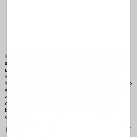
In realtà, dietro c’è solo la normale preparazione di due
amichevoli utili allo staff tecnico per testare il gruppo e
proseguire il lavoro in una fase di transizione. Nulla di più.
Ma
la percezione esterna
è diversa: fuori dai confini
italiani la Nazionale continua a essere associata soprattutto
alle mancate qualificazioni e alle occasioni perse. E così,
ancora una volta, l’Italia si ritrova a fare i conti non con il
campo,
ma con la propria immagine
. Anche quando
basterebbero due parole per raccontare un viaggio
qualunque.