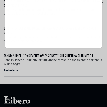
MALDINI VUOTA IL SACCO: "COSA È SUCCESSO DAVVERO CON LA NAZIONALE, MALAGÒ,
GUARDIOLA E PIRLO"
Paolo Maldini ha raccontato al Corriere della Sera i motivi che lo hanno
portato a lasciare l’incarico di direttor...
JUVE-INTER, ALESSANDRO BASTONI SCARAVENTA A TERRA ZHEGROVA: RISSA IN
CAMPO
Il primo derby d'Italia della stagione ha dato le stesse indicazioni di quella
passato: nel big match estivo l'...
JANNIK SINNER, "DOLCEMENTE OSSESSIONATO": CHI SI INCHINA AL NUMERO 1
Jannik Sinner è il più forte di tutti. Anche perché è ossessionato dal tennis.
A dirlo &egra...
Redazione