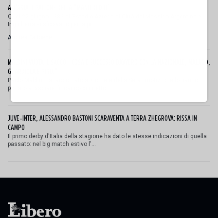
ALL’ASTA IL PALLONE DELLA “MANO DI DIO”
Quel 22 giugno 1986 all’Estadio Azteca di Città del Messico Argentina e
Inghilterra si sfidavano per la pri...
Andrea Fatibene
MALDINI VUOTA IL SACCO: "COSA È SUCCESSO DAVVERO CON LA NAZIONALE, MALAGÒ,
GUARDIOLA E PIRLO"
Paolo Maldini ha raccontato al Corriere della Sera i motivi che lo hanno
portato a lasciare l’incarico di direttor...
JUVE-INTER, ALESSANDRO BASTONI SCARAVENTA A TERRA ZHEGROVA: RISSA IN
CAMPO
Il primo derby d'Italia della stagione ha dato le stesse indicazioni di quella
passato: nel big match estivo l'...