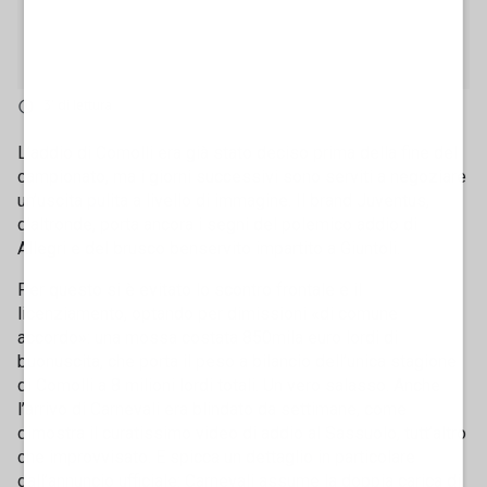
3' di lettura
L’addio di Comolli era già stato deciso prima della fine del
campionato, ma i giorni successivi sono serviti a negoziare
un’uscita pulita a livello di immagine. Il brand Juventus,
d’altronde, porta ancora i segni del polemico addio di
Allegri e del brusco benservito impartito a Giuntoli.
Per questo si è evitato lo scontro frontale e il
licenziamento, optando per dimissioni «di comune
accordo»: una mossa costata 850mila euro lordi di
buonuscita, che porta il peso a bilancio dell’unica stagione
di Comolli a 8 milioni lordi totali. Un vero salasso. Anche
l’arrivo di Carnevali era blindato da settimane, come
dimostra il curatissimo video di addio al Sassuolo, tutt’altro
che improvvisato. E spicca un dettaglio in particolare
dall’annuncio ufficiale: Carnevali assume la doppia carica di