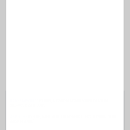
NEANCHE AMMONITO
JUVE-INTER, ALESSANDRO BASTONI SCARAVENTA A TERRA
ZHEGROVA: RISSA IN CAMPO
SOS PORTIERE
JUVENTUS, PAPERE-MICHELE DI GREGORIO E TIFOSI IN RIVOLTA: "IL PIÙ
SCARSO DI SEMPRE"