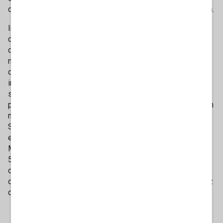
offerte, mentre gli altri due siano destinati alla permanenza.
In cima alla lista di Carnevali ci sono altri giocatori da
cedere, quelli che non hanno un ruolo di rilievo nel progetto
di Spalletti. Perché la priorità sarà soddisfare l’allenatore,
non gli algoritmi. Quindi la missione sarà trovare
destinazione per Gatti, che peraltro percepisce il settimo
ingaggio della rosa, Di Gregorio e Perin. Per monetizzare
servirà una grande cessione strutturale, e qui gli indiziati
principali sono due: Bremer e Thuram, entrambi con un buon
mercato in Premier League.
Sul mercato in entrata, la strategia sarà muoversi verso gli
esuberi delle big italiane ed europee. Quindi, a parte
Muharemovic che conviene perché la Juventus detiene il
50% sulla sua rivendita dal Sassuolo, saranno idee
concrete Frattesi dall’Inter, Buongiorno dal Napoli e Ricci
dal Milan, così come Kim dal Bayern Monaco e Brahim Diaz
dal Real Madrid.