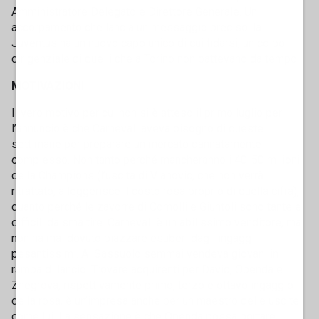
Amministratore Delegato e Direttore Generale. Un
accorpamento che lancia un messaggio preciso: la
Juventus ha un nuovo capo unico di cui fidarsi, un colpo
dirigenziale di quelli che a Torino non battevano da tempo.
MOTIVAZIONI
Il vero motivo per cui non si è atteso il primo luglio per
l’annuncio è che Carnevali aveva bisogno di queste
settimane per preparare un mercato dannatamente
complesso. Non tanto perché mancheranno i 40-50 milioni
della Champions (l’uscita di Vlahovic, che non verrà
ritrattato, alleggerisce il costo rosa proprio di quella cifra),
quanto perché le zavorre di Comolli e Giuntoli sono tante e
difficili da smaltire. Carnevali è un abilissimo venditore, ma
non ha mai dovuto piazzare esuberi dagli ingaggi
pesantissimi. Al Sassuolo semmai vendeva giovani in
rampa di lancio. Trovare acquirenti per David, Openda e
Zhegrova, rispettivamente primo, terzo e ottavo ingaggio
della rosa, è un’impresa anche per un maestro delle uscite
come lui. La sensazione è che Openda possa portare