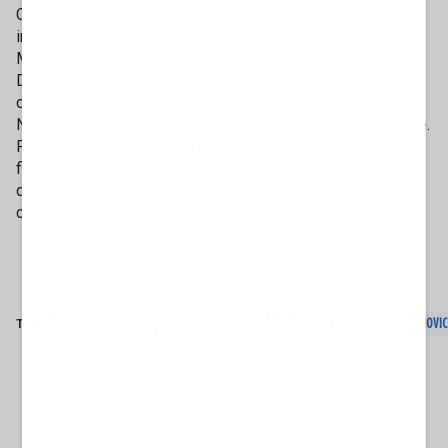
Continassa, verrà fatto il punto anche sulle trattative già
impostate da Modesto e Ottolini per Sorloth (con l’Atletico
Madrid che si terrebbe, a costi rivisti, Nico Gonzalez) e
Dibu Martinez (l’Aston Villa, invece, non farebbe lo stesso
con Douglas Luiz, che potrebbe essere rivalutato in ritiro).
Nel giro di una settimana tutto sarà più chiaro e trasparente.
Per Carnevali, per i media e per i tifosi juventini. I quali,
finalmente, torneranno ad avere un riferimento, una voce:
qualcuno che spieghi loro come stanno davvero le cose in
casa Juve.
JOHN
JONATHAN
Tag
CARNEVALI
JUVENTUS
COMOLLI
OPENDA
VLAHOVIC
MUHAREMOVIC
ELKANN
DAVID