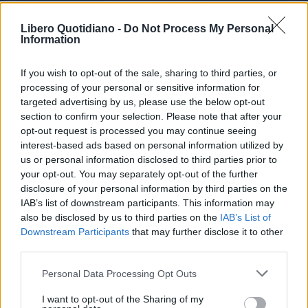
ACQUISTA ABBONAMENTO
Libero Quotidiano -
Do Not Process My Personal
Information
If you wish to opt-out of the sale, sharing to third parties, or
processing of your personal or sensitive information for
targeted advertising by us, please use the below opt-out
section to confirm your selection. Please note that after your
opt-out request is processed you may continue seeing
interest-based ads based on personal information utilized by
us or personal information disclosed to third parties prior to
your opt-out. You may separately opt-out of the further
Seguici su Google Discover
disclosure of your personal information by third parties on the
IAB’s list of downstream participants. This information may
Segui Libero Quotidiano su Google Discover
also be disclosed by us to third parties on the
IAB’s List of
Scegli Libero Quotidiano come fonte preferita
Downstream Participants
that may further disclose it to other
third parties.
SEZIONI
Personal Data Processing Opt Outs
I want to opt-out of the Sharing of my