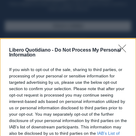
Potrai sfogliare la rivista online, leggere tutte le edizioni locali, ricevere a
casa il giornale cartaceo
SFOGLIA IL GIORNALE
ACQUISTA ABBONAMENTO
Libero Quotidiano -
Do Not Process My Personal
Information
If you wish to opt-out of the sale, sharing to third parties, or
processing of your personal or sensitive information for
targeted advertising by us, please use the below opt-out
section to confirm your selection. Please note that after your
opt-out request is processed you may continue seeing
interest-based ads based on personal information utilized by
us or personal information disclosed to third parties prior to
your opt-out. You may separately opt-out of the further
Seguici su Google Discover
disclosure of your personal information by third parties on the
IAB’s list of downstream participants. This information may
Segui Libero Quotidiano su Google Discover
also be disclosed by us to third parties on the
IAB’s List of