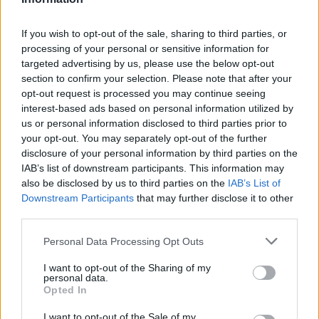
If you wish to opt-out of the sale, sharing to third parties, or
processing of your personal or sensitive information for
targeted advertising by us, please use the below opt-out
section to confirm your selection. Please note that after your
opt-out request is processed you may continue seeing
interest-based ads based on personal information utilized by
us or personal information disclosed to third parties prior to
your opt-out. You may separately opt-out of the further
Seguici su Google Discover
disclosure of your personal information by third parties on the
IAB’s list of downstream participants. This information may
Segui Libero Quotidiano su Google Discover
also be disclosed by us to third parties on the
IAB’s List of
Scegli Libero Quotidiano come fonte preferita
Downstream Participants
that may further disclose it to other
third parties.
SEZIONI
Personal Data Processing Opt Outs
I want to opt-out of the Sharing of my
SPETTACOLI
personal data.
Opted In
SCIENZA E TECH
I want to opt-out of the Sale of my