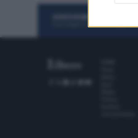
ACQUISTA UN ABBONAMENTO
OTTIENI DEI
Potrai sfogliare la rivista online, leggere tutt
SEZIONI
Home
Meteo
Sport
Milano
Politica
Giustizia
Terra promessa