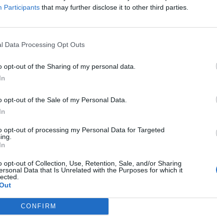
ANO
NO GREEN PASS, UNA
ACCERCHIATI
DPCM, LA RABBIA 
Participants
that may further disclose it to other third parties.
MA CONTRO I CORTEI:
GIORGIA MELONI DOPO LE
NIZIATIVA DI CONFOCOMMERCIO
INDISCREZIONI: "UN GOVERNO D
INCAPACI FA PAGARE IL CONTO A
l Data Processing Opt Outs
ITALIANI, RISCHIAMO IL TRACOL
o opt-out of the Sharing of my personal data.
In
o opt-out of the Sale of my Personal Data.
ALSI E L'ABUSIVISMO FRENANO
CONFCOMMERCIO: CONSUMI IN
In
MPRESA
CALO IN APRILE. PESA IL CROLLO
VENDITE DI AUTO
to opt-out of processing my Personal Data for Targeted
ing.
In
o opt-out of Collection, Use, Retention, Sale, and/or Sharing
ersonal Data that Is Unrelated with the Purposes for which it
lected.
Out
1
2
3
4
CONFIRM