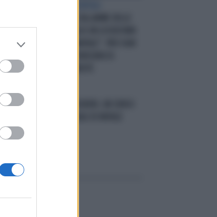
DI
AUMENTO DEI CONTAGI
CORONAVIRUS, L'ALLARME DELLE
I
IMPRESE: "MEGLIO UN LOCKDOWN
GLI
ADESSO CHE A NATALE". PER OGNI
LO"
SETTIMANA DI CHIUSURA 16
MILIARDI DI PERDITE
LA LISTA DEI DESIDERI, UN SENSO
 DI
DIVERSO AI REGALI DI NATALE