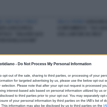
E I FANTI NELLE TRINCEE
PARLA IL PREMIER
GIORGIA MEL
AZIO LA RUSSA PASSA
A CONFCOMMERCIO: "SOLO GRAZ
ATTACCO: "L'AULA NON SIA DI
A VOI, IL MOTORE DEL PAESE"
 NON HA NULLA DA FARE"
MISSIONI
POS, PER I
SITUAZIONE CRITICA
EMERGENZ
otidiano -
Do Not Process My Personal Information
AMENTI SOTTO I 30 EURO
LAVORO, NOVE IMPRESE SU DIE
BIA TUTTO: RIVOLUZIONE
NON RIESCONO AD ASSUMERE
to opt-out of the sale, sharing to third parties, or processing of your per
formation for targeted advertising by us, please use the below opt-out s
r selection. Please note that after your opt-out request is processed y
eing interest-based ads based on personal information utilized by us or
LA COMMUNITY
disclosed to third parties prior to your opt-out. You may separately opt-
losure of your personal information by third parties on the IAB’s list of
. This information may also be disclosed by us to third parties on the
IA