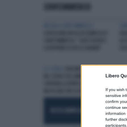
CONFCOMMERCIO
MELONI A CONFCOMMERCIO
COM
GIORGIA MELONI ALL'ASSEMBLEA DI
IGN
CONFCOMMERCIO: "QUESTA NON È
ALL'
LA REPUBBLICA DELLE BANANE"
CHI
LO STUDIO
CONSUMI CULTURALI
COM
Libero Qu
NEL SEGNO DELL’AMBIVALENZA:
PAG
CONTINUA LA RIPRESA POST-COVID
CAM
If you wish 
MA PESANO INFLAZIONE E COSTI
sensitive in
confirm you
continue se
RESTA SEMPRE AGGIORNATO
UNISCITI AL
information 
further disc
participants