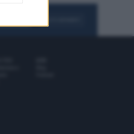
FOGLIA IL GIORNALE
ACQUISTA ABBONAMENTO
 E TECH
ALTRO
tazione e
Blog
ere
Podcast