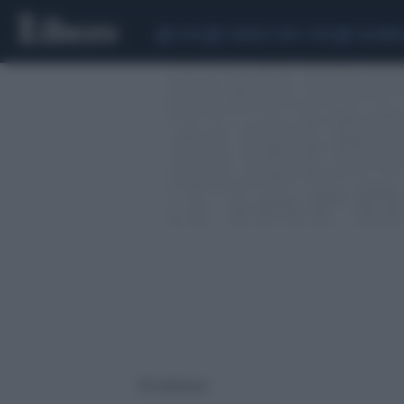
CEUTA
SCANDALO CONTE-COVID
CALCIOMER
58 risultati per: