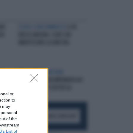
ONI
STUDIO CONFCOMMERCIO
IL PIL
IE
CRESCE ANCORA, I DATI CHE
SMENTISCONO LA SINISTRA
A-
INFLAZIONE E DINTORNI
CI
BOLLETTE, NUOVA IMPENNATA DEI
PREZZI: COSA C'È DIETRO AL
sonal or
SALASSO
ection to
ou may
 personal
ACCEDI AL CANALE WHATSAPP
out of the
 downstream
B’s List of