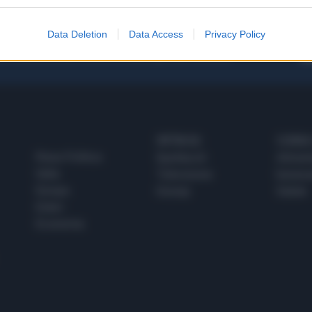
Data Deletion
Data Access
Privacy Policy
 SUPER VANTAGGI
S
e le edizioni locali, ricevere a casa il giornale cartaceo
SPETTACOLI
SCIENZA
Rissa Politica
Spettacoli
Alimen
Italia
Televisione
beness
Europa
Gossip
Salute
Esteri
Economia