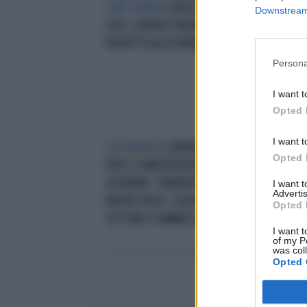
CARO ENERGIA
BOLLETTE DELLA
MIL
Downstream 
LUCE, QUANTO PAGHIAMO IN PIÙ
FIR
RISPETTO ALLA FRANCIA
L'I
Persona
I want t
Opted 
I want t
LA DENUNCIA
CONFINDUSTRIA,
I F
Opted 
FIPE E CONFESERCENTI CONTRO IL
L'I
GOVERNO: "RIAPERTURA? NO,
I want 
Advertis
NUOVE TASSE. COLPO DI GRAZIA AL
Opted 
SETTORE SCOMMESSE"
I want t
of my P
was col
Opted 