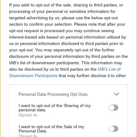
If you wish to opt-out of the sale, sharing to third parties, or
processing of your personal or sensitive information for
targeted advertising by us, please use the below opt-out
section to confirm your selection. Please note that after your
opt-out request is processed you may continue seeing
interest-based ads based on personal information utilized by
us or personal information disclosed to third parties prior to
your opt-out. You may separately opt-out of the further
Seguici su Google Discover
disclosure of your personal information by third parties on the
IAB’s list of downstream participants. This information may
Segui Libero Quotidiano su Google Discover
also be disclosed by us to third parties on the
IAB’s List of
Scegli Libero Quotidiano come fonte preferita
Downstream Participants
that may further disclose it to other
third parties.
SEZIONI
Personal Data Processing Opt Outs
I want to opt-out of the Sharing of my
SPETTACOLI
personal data.
Opted In
SCIENZA E TECH
I want to opt-out of the Sale of my
Personal Data.
Opted In